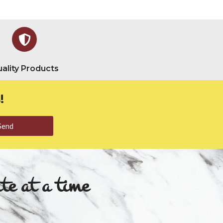
ality Products
!
Send
te at a time