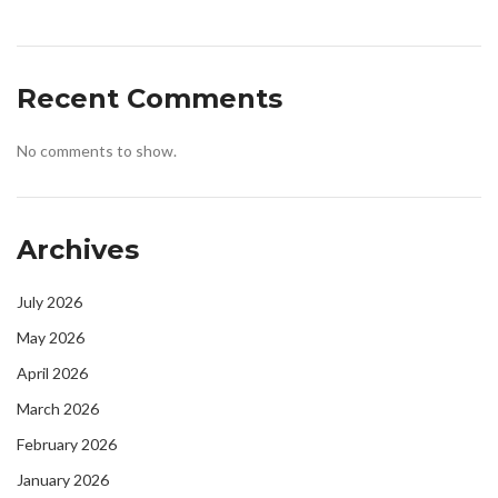
Recent Comments
No comments to show.
Archives
July 2026
May 2026
April 2026
March 2026
February 2026
January 2026