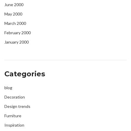
June 2000
May 2000
March 2000
February 2000
January 2000
Categories
blog
Decoration
Design trends
Furniture
Inspiration