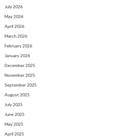
July 2026
May 2026
April 2026
March 2026
February 2026
January 2026
December 2025
November 2025
September 2025
August 2025
July 2025
June 2025
May 2025
April 2025