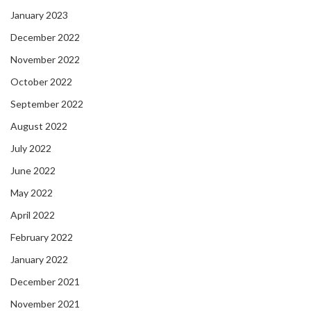
January 2023
December 2022
November 2022
October 2022
September 2022
August 2022
July 2022
June 2022
May 2022
April 2022
February 2022
January 2022
December 2021
November 2021