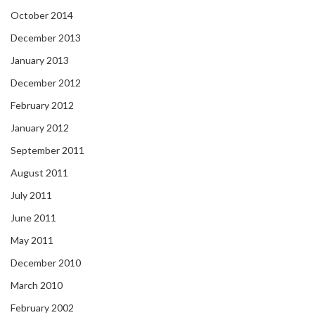
October 2014
December 2013
January 2013
December 2012
February 2012
January 2012
September 2011
August 2011
July 2011
June 2011
May 2011
December 2010
March 2010
February 2002