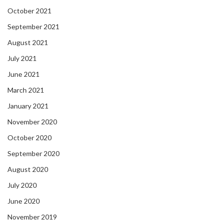
October 2021
September 2021
August 2021
July 2021
June 2021
March 2021
January 2021
November 2020
October 2020
September 2020
August 2020
July 2020
June 2020
November 2019