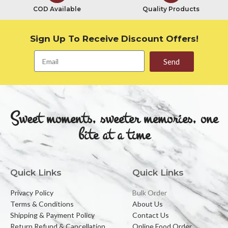
COD Available
Quality Products
Sign Up To Receive Discount Offers!
Send
Sweet moments, sweeter memories, one
bite at a time
Quick Links
Quick Links
Privacy Policy
Bulk Order
Terms & Conditions
About Us
Shipping & Payment Policy
Contact Us
Return Refund & Cancellation
Online Food Order