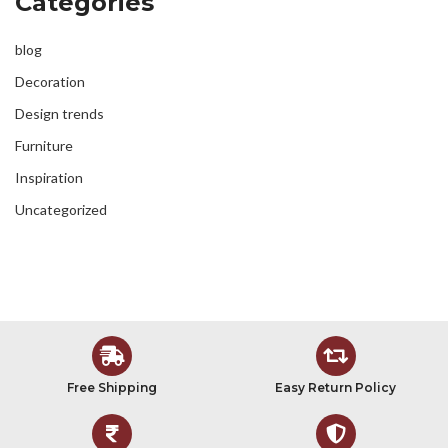
Categories
blog
Decoration
Design trends
Furniture
Inspiration
Uncategorized
Free Shipping
Easy Return Policy