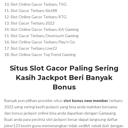
10. Slot Online Gacor Terbaru TSG
11. Slot Gacor Terbaru Slot88
12. Slot Online Gacor Terbaru RTG
13. Slot Gacor Terbaru 2022
14. Slot Online Gacor Terbaru KA Gaming
15. Slot Gacor Terbaru Onetouch Gaming
16. Slot Online Gacor Terbaru Play’n Go
17. Slot Gacor Terbaru Live22
18. Slot Online Gacor TopTrend Gaming
Situs Slot Gacor Paling Sering
Kasih Jackpot Beri Banyak
Bonus
Banyak pun pilihan provider situs
slot bonus new member
terbaru
2022 yang sering kasih jackpot yang bisa anda mainkan bersama
dan bonus jackpot online bisa anda dapatkan dengan Gampang.
Buat anda para pecinta slot jackpot besar dapat langsung daftar
joker123 kesini guna memenangkan tidak sedikit sekali duit dengan