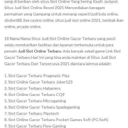
yang di berikan oleh situs Slot Online Yang Sering Kasih Jackpot.
Situs Judi Slot Online Resmi 2021 Menyediakan beragam
permainan yang Gampang untuk menang seperti judi bola online,
sbobet88, live casino online, situs judi slot online 2021, tembak ikan
online, arcade online.
18 Nama Nama Situs Judi Slot Online Gacor Terbaru yang pasti
selalu memberikan fasilitas dan layanan terkemuka untuk para
pemain
Judi Slot Online Terbaru
. Ada banyak sekali game Link Slot
Gacor Terbaru Hari Ini yang bisa anda mainkan di Situs Judi Slot
Gacor Terbaru Dan Terpercaya 2021 diantara lainnya adalah:
1. Slot Gacor Terbaru Pragmatic Play
2. Slot Online Gacor Terbaru Joker123
3. Slot Gacor Terbaru Habanero
4. Slot Online Gacor Terbaru CQ9
5. Slot Gacor Terbaru Microgaming
6. Slot Online Gacor Terbaru Spadegaming
7. Slot Gacor Terbaru Playtech
8. Slot Online Gacor Terbaru Pocket Games Soft (PG Soft)
9. Slot Gacor Terbaru Flow Gaming