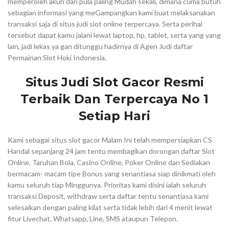
memperoleh akun dari pula paling Mudah sekali, dimana cuma butuh
sebagian informasi yang meGampangkan kami buat melaksanakan
transaksi saja di situs judi slot online terpercaya. Serta perihal
tersebut dapat kamu jalani lewat laptop, hp, tablet, serta yang yang
lain, jadi lekas ya gan ditunggu hadirnya di Agen Judi daftar
Permainan Slot Hoki Indonesia.
Situs Judi Slot Gacor Resmi
Terbaik Dan Terpercaya No 1
Setiap Hari
Kami sebagai situs slot gacor Malam Ini telah mempersiapkan CS
Handal sepanjang 24 jam tentu membagikan dorongan daftar Slot
Online, Taruhan Bola, Casino Online, Poker Online dan Sediakan
bermacam- macam
tipe Bonus yang senantiasa siap dinikmati oleh
kamu seluruh tiap Minggunya. Prioritas kami disini ialah seluruh
transaksi Deposit, withdraw serta daftar tentu senantiasa kami
selesaikan dengan paling kilat serta tidak lebih dari 4 menit lewat
fitur Livechat, Whatsapp, Line, SMS ataupun Telepon.