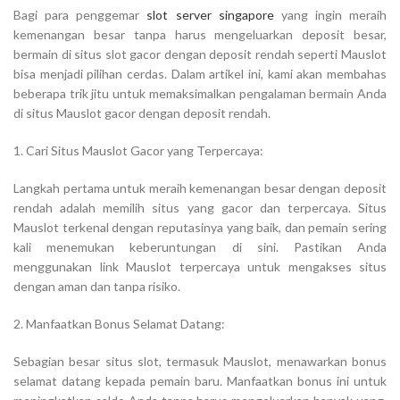
Bagi para penggemar
slot server singapore
yang ingin meraih
kemenangan besar tanpa harus mengeluarkan deposit besar,
bermain di situs slot gacor dengan deposit rendah seperti Mauslot
bisa menjadi pilihan cerdas. Dalam artikel ini, kami akan membahas
beberapa trik jitu untuk memaksimalkan pengalaman bermain Anda
di situs Mauslot gacor dengan deposit rendah.
1. Cari Situs Mauslot Gacor yang Terpercaya:
Langkah pertama untuk meraih kemenangan besar dengan deposit
rendah adalah memilih situs yang gacor dan terpercaya. Situs
Mauslot terkenal dengan reputasinya yang baik, dan pemain sering
kali menemukan keberuntungan di sini. Pastikan Anda
menggunakan link Mauslot terpercaya untuk mengakses situs
dengan aman dan tanpa risiko.
2. Manfaatkan Bonus Selamat Datang:
Sebagian besar situs slot, termasuk Mauslot, menawarkan bonus
selamat datang kepada pemain baru. Manfaatkan bonus ini untuk