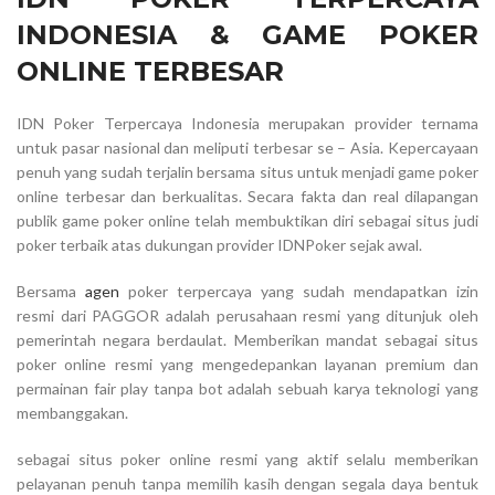
INDONESIA & GAME POKER
ONLINE TERBESAR
IDN Poker Terpercaya Indonesia merupakan provider ternama
untuk pasar nasional dan meliputi terbesar se – Asia. Kepercayaan
penuh yang sudah terjalin bersama situs untuk menjadi game poker
online terbesar dan berkualitas. Secara fakta dan real dilapangan
publik game poker online telah membuktikan diri sebagai situs judi
poker terbaik atas dukungan provider IDNPoker sejak awal.
Bersama
agen
poker terpercaya yang sudah mendapatkan izin
resmi dari PAGGOR adalah perusahaan resmi yang ditunjuk oleh
pemerintah negara berdaulat. Memberikan mandat sebagai situs
poker online resmi yang mengedepankan layanan premium dan
permainan fair play tanpa bot adalah sebuah karya teknologi yang
membanggakan.
sebagai situs poker online resmi yang aktif selalu memberikan
pelayanan penuh tanpa memilih kasih dengan segala daya bentuk