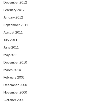
December 2012
February 2012
January 2012
September 2011
August 2011
July 2011
June 2011
May 2011
December 2010
March 2010
February 2002
December 2000
November 2000
October 2000