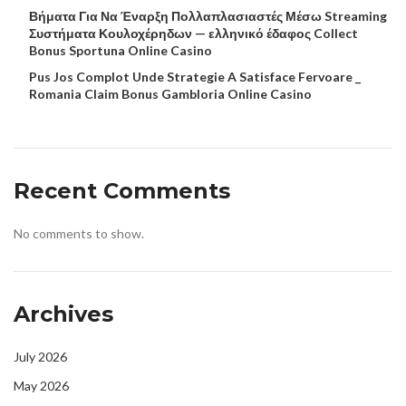
Βήματα Για Να Έναρξη Πολλαπλασιαστές Μέσω Streaming
Συστήματα Κουλοχέρηδων — ελληνικό έδαφος Collect
Bonus Sportuna Online Casino
Pus Jos Complot Unde Strategie A Satisface Fervoare _
Romania Claim Bonus Gambloria Online Casino
Recent Comments
No comments to show.
Archives
July 2026
May 2026