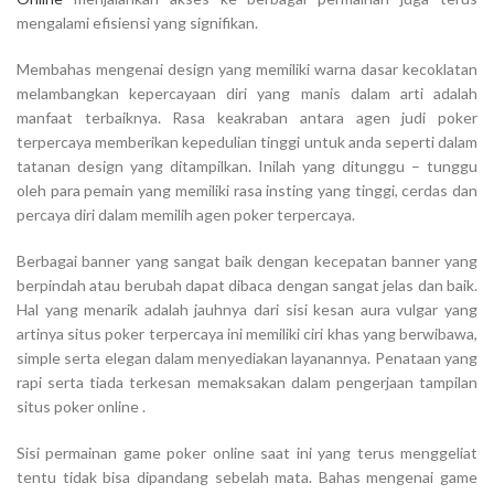
mengalami efisiensi yang signifikan.
Membahas mengenai design yang memiliki warna dasar kecoklatan
melambangkan kepercayaan diri yang manis dalam arti adalah
manfaat terbaiknya. Rasa keakraban antara agen judi poker
terpercaya memberikan kepedulian tinggi untuk anda seperti dalam
tatanan design yang ditampilkan. Inilah yang ditunggu – tunggu
oleh para pemain yang memiliki rasa insting yang tinggi, cerdas dan
percaya diri dalam memilih agen poker terpercaya.
Berbagai banner yang sangat baik dengan kecepatan banner yang
berpindah atau berubah dapat dibaca dengan sangat jelas dan baik.
Hal yang menarik adalah jauhnya dari sisi kesan aura vulgar yang
artinya situs poker terpercaya ini memiliki ciri khas yang berwibawa,
simple serta elegan dalam menyediakan layanannya. Penataan yang
rapi serta tiada terkesan memaksakan dalam pengerjaan tampilan
situs poker online .
Sisi permainan game poker online saat ini yang terus menggeliat
tentu tidak bisa dipandang sebelah mata. Bahas mengenai game