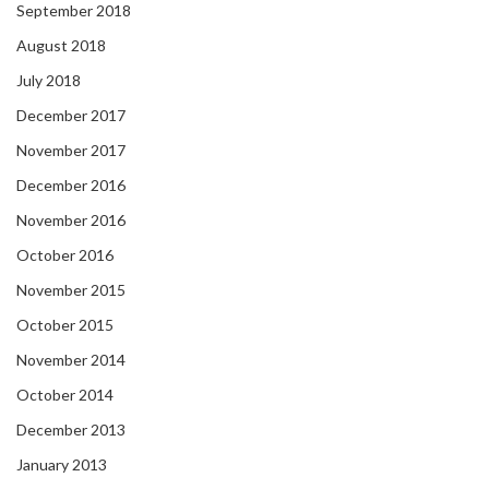
September 2018
August 2018
July 2018
December 2017
November 2017
December 2016
November 2016
October 2016
November 2015
October 2015
November 2014
October 2014
December 2013
January 2013