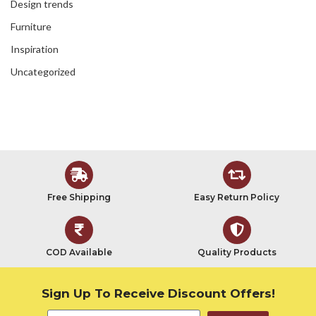
Design trends
Furniture
Inspiration
Uncategorized
Free Shipping
Easy Return Policy
COD Available
Quality Products
Sign Up To Receive Discount Offers!