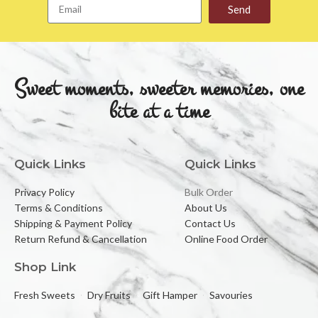
Send
Sweet moments, sweeter memories, one
bite at a time
Quick Links
Quick Links
Privacy Policy
Bulk Order
Terms & Conditions
About Us
Shipping & Payment Policy
Contact Us
Return Refund & Cancellation
Online Food Order
Shop Link
Fresh Sweets
Dry Fruits
Gift Hamper
Savouries