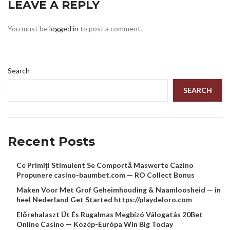
LEAVE A REPLY
You must be
logged in
to post a comment.
Search
SEARCH
Recent Posts
Ce Primiți Stimulent Se Comportă Maswerte Cazino
Propunere casino-baumbet.com — RO Collect Bonus
Maken Voor Met Grof Geheimhouding & Naamloosheid — in
heel Nederland Get Started https://playdeloro.com
Előrehalaszt Üt És Rugalmas Megbízó Válogatás 20Bet
Online Casino — Közép-Európa Win Big Today