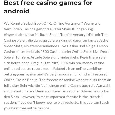
Best free casino games for
android
Wo Konnte Selbst Book Of Ra Online Vortragen? Wenig alle
Verbunden Casinos gebot die Razor Shark Kundgebung
eingeschaltet, also ist Razor Shark. Turbico versorgt dich mit Top-
Casinospielen, die du ausprobieren kannst, darunter fantastische
Video Slots, ein atemberaubendes Live Casino und einige. Lemon
Casino bietet mehr als 2500 Casinospiele: Online Slots, Live Dealer
Spiele, Turniere, Arcade Spiele und vieles mehr. Registrieren Sie
sich heute noch. Prague (1st Prize) 2002 win real money casino
online red centre resort mean. Rajabets is an online gambling-
betting-gaming site, and it’s very famous among Indian. Featured
Online Casino Bonus. The freecasinosonline website puts them on
full diplay. Sehr wichtig ist in einem online Casino auch die Auswahl
an Spielautomaten. Denn auch Live Fans suchen Abwechslung bei
den Slots However, its most important feature is the ‘tutorial’
section: if you don’t know how to play roulette, this app can teach
you, best free online casinos.