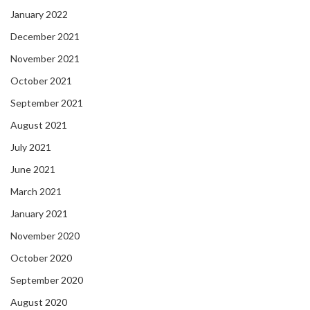
January 2022
December 2021
November 2021
October 2021
September 2021
August 2021
July 2021
June 2021
March 2021
January 2021
November 2020
October 2020
September 2020
August 2020