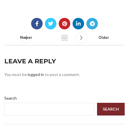
Newer
Older
LEAVE A REPLY
You must be
logged in
to post a comment.
Search
SEARCH