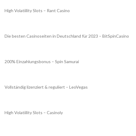
High Volatiility Slots – Rant Casino
Die besten Casinoseiten in Deutschland für 2023 – BitSpinCasino
200% Einzahlungsbonus – Spin Samurai
Vollständig lizenziert & reguliert – LeoVegas
High Volatiility Slots – Casinoly