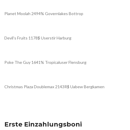
Planet Moolah 2494% Governlakes Bottrop
Devil’s Fruits 1178$ Userstir Harburg
Poke The Guy 1641% Tropicaluser Flensburg
Christmas Plaza Doublemax 2143R$ Uabew Bergkamen
Erste Einzahlungsboni