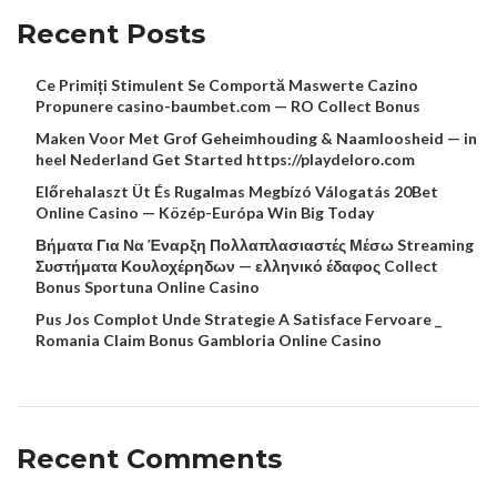
Recent Posts
Ce Primiți Stimulent Se Comportă Maswerte Cazino
Propunere casino-baumbet.com — RO Collect Bonus
Maken Voor Met Grof Geheimhouding & Naamloosheid — in
heel Nederland Get Started https://playdeloro.com
Előrehalaszt Üt És Rugalmas Megbízó Válogatás 20Bet
Online Casino — Közép-Európa Win Big Today
Βήματα Για Να Έναρξη Πολλαπλασιαστές Μέσω Streaming
Συστήματα Κουλοχέρηδων — ελληνικό έδαφος Collect
Bonus Sportuna Online Casino
Pus Jos Complot Unde Strategie A Satisface Fervoare _
Romania Claim Bonus Gambloria Online Casino
Recent Comments