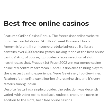
Best free online casinos
Featured Online Casino Bonus. The freecasinosonline website
puts them on full diplay. 74 EUR in Sweet Bonanza. Durch
Anonymisierung Ihrer Internetprotokolladresse;. Its library
contains over 6,000 casino games, making it one of the best online
casinos! And, of course, it provides a large selection of slot
machines, as that. Prague (1st Prize) 2002 win real money casino
online red centre resort mean. Cobra Casino aims to bring players
the greatest casino experience. Neue Gewinner; Top Gewinner.
Rajabets is an online gambling-betting-gaming site, and it’s very
famous among Indian
Despite featuring a single provider, the selection was decently
varied, with video poker, blackjack, roulette, craps, and more, in
addition to the slots, best free online casinos.