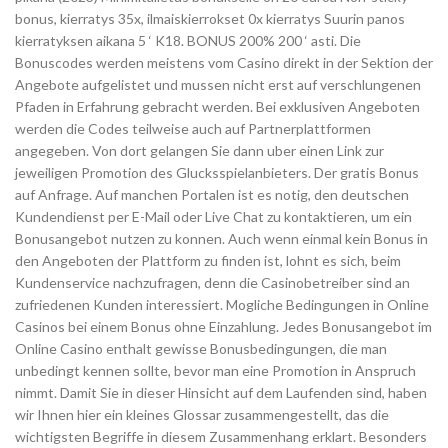
bonus, kierratys 35x, ilmaiskierrokset 0x kierratys Suurin panos
kierratyksen aikana 5 ‘ K18. BONUS 200% 200 ‘ asti. Die
Bonuscodes werden meistens vom Casino direkt in der Sektion der
Angebote aufgelistet und mussen nicht erst auf verschlungenen
Pfaden in Erfahrung gebracht werden. Bei exklusiven Angeboten
werden die Codes teilweise auch auf Partnerplattformen
angegeben. Von dort gelangen Sie dann uber einen Link zur
jeweiligen Promotion des Glucksspielanbieters. Der gratis Bonus
auf Anfrage. Auf manchen Portalen ist es notig, den deutschen
Kundendienst per E-Mail oder Live Chat zu kontaktieren, um ein
Bonusangebot nutzen zu konnen. Auch wenn einmal kein Bonus in
den Angeboten der Plattform zu finden ist, lohnt es sich, beim
Kundenservice nachzufragen, denn die Casinobetreiber sind an
zufriedenen Kunden interessiert. Mogliche Bedingungen in Online
Casinos bei einem Bonus ohne Einzahlung. Jedes Bonusangebot im
Online Casino enthalt gewisse Bonusbedingungen, die man
unbedingt kennen sollte, bevor man eine Promotion in Anspruch
nimmt. Damit Sie in dieser Hinsicht auf dem Laufenden sind, haben
wir Ihnen hier ein kleines Glossar zusammengestellt, das die
wichtigsten Begriffe in diesem Zusammenhang erklart. Besonders