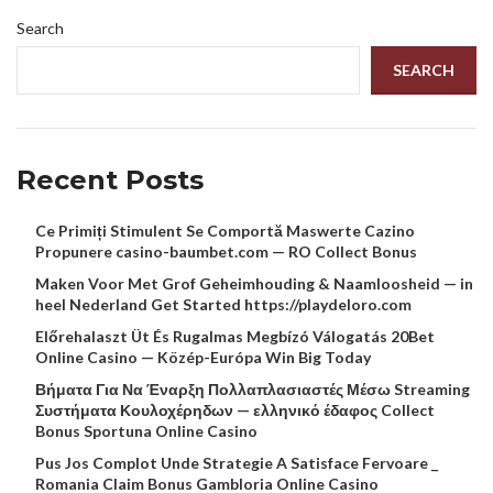
Search
SEARCH
Recent Posts
Ce Primiți Stimulent Se Comportă Maswerte Cazino
Propunere casino-baumbet.com — RO Collect Bonus
Maken Voor Met Grof Geheimhouding & Naamloosheid — in
heel Nederland Get Started https://playdeloro.com
Előrehalaszt Üt És Rugalmas Megbízó Válogatás 20Bet
Online Casino — Közép-Európa Win Big Today
Βήματα Για Να Έναρξη Πολλαπλασιαστές Μέσω Streaming
Συστήματα Κουλοχέρηδων — ελληνικό έδαφος Collect
Bonus Sportuna Online Casino
Pus Jos Complot Unde Strategie A Satisface Fervoare _
Romania Claim Bonus Gambloria Online Casino