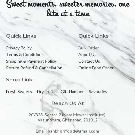
Sweet moments, sweeter memories, one
bite at a time
Quick Links
Quick Links
Privacy Policy
Bulk Order
Terms & Conditions
About Us
Shipping & Payment Policy
Contact Us
Return Refund & Cancellation
Online Food Order
Shop Link
Fresh Sweets
Dry Fruits
Gift Hamper
Savouries
Reach Us At
2C/323, Sector-2 (Near Mewar Institute),
Vasundhara, Ghaziabad, 201012
Email:
banbhorifood@gmail.com