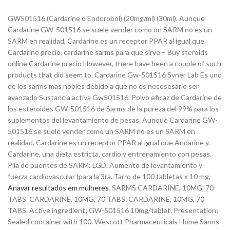
GW501516 (Cardarine o Endurobol) (20mg/ml) (30ml). Aunque
Cardarine GW-501516 se suele vender como un SARM no es un
SARM en realidad, Cardarine es un receptor PPAR al igual que.
Cardarine precio, cardarine sarms para que sirve – Buy steroids
online Cardarine precio However, there have been a couple of such
products that did seem to. Cardarine Gw-501516 Syner Lab Es uno
de los sarms mas nobles debido a que no es necesesario ser
avanzado Sustancia activa Gw501516. Polvo eficaz de Cardarine de
los esteroides GW-501516 de Sarms de la pureza del 99% para los
suplementos del levantamiento de pesas. Aunque Cardarine GW-
501516 se suele vender como un SARM no es un SARM en
realidad, Cardarine es un receptor PPAR al igual que Andarine y.
Cardarine, una dieta estricta, cardio y entrenamiento con pesas.
Pila de puentes de SARM: LGD. Aumento de levantamiento y
fuerza cardiovascular (para la 3ra. Tarro de 100 tabletas x 10 mg,
Anavar resultados em mulheres
. SARMS CARDARINE, 10MG, 70
TABS. CARDARINE, 10MG, 70 TABS. CARDARINE, 10MG, 70
TABS. Active ingredient; GW-501516 10mg/tablet. Presentation;
Sealed container with 100. Wescott Pharmaceuticals Home Sarms