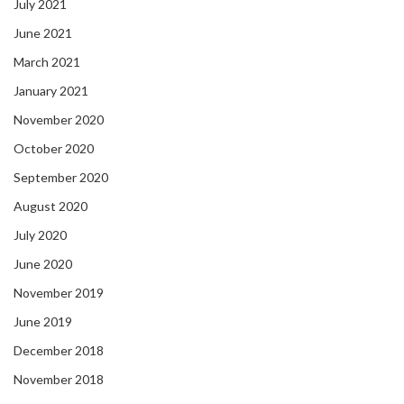
July 2021
June 2021
March 2021
January 2021
November 2020
October 2020
September 2020
August 2020
July 2020
June 2020
November 2019
June 2019
December 2018
November 2018