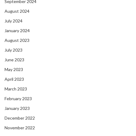
September 2024
August 2024
July 2024
January 2024
August 2023
July 2023
June 2023
May 2023
April 2023
March 2023
February 2023
January 2023
December 2022
November 2022