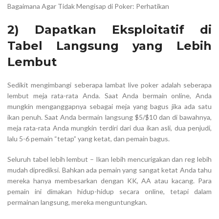
Bagaimana Agar Tidak Mengisap di Poker: Perhatikan
2) Dapatkan Eksploitatif di
Tabel Langsung yang Lebih
Lembut
Sedikit mengimbangi seberapa lambat live poker adalah seberapa
lembut meja rata-rata Anda. Saat Anda bermain online, Anda
mungkin menganggapnya sebagai meja yang bagus jika ada satu
ikan penuh. Saat Anda bermain langsung $5/$10 dan di bawahnya,
meja rata-rata Anda mungkin terdiri dari dua ikan asli, dua penjudi,
lalu 5-6 pemain “tetap” yang ketat, dan pemain bagus.
Seluruh tabel lebih lembut – Ikan lebih mencurigakan dan reg lebih
mudah diprediksi. Bahkan ada pemain yang sangat ketat Anda tahu
mereka hanya membesarkan dengan KK, AA atau kacang. Para
pemain ini dimakan hidup-hidup secara online, tetapi dalam
permainan langsung, mereka menguntungkan.