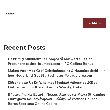
Search
SEARCH
Recent Posts
Ce Primiți Stimulent Se Comportă Maswerte Cazino
Propunere casino-baumbet.com — RO Collect Bonus
Maken Voor Met Grof Geheimhouding & Naamloosheid — in
heel Nederland Get Started https://playdeloro.com
Előrehalaszt Üt És Rugalmas Megbízó Válogatás 20Bet
Online Casino — Közép-Európa Win Big Today
Βήματα Για Να Έναρξη Πολλαπλασιαστές Μέσω Streaming
Συστήματα Κουλοχέρηδων — ελληνικό έδαφος Collect
Bonus Sportuna Online Casino