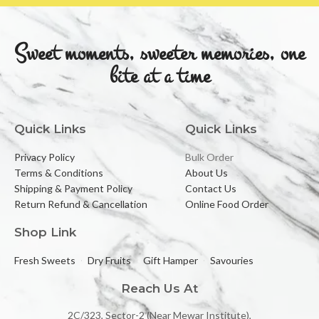
Sweet moments, sweeter memories, one
bite at a time
Quick Links
Quick Links
Privacy Policy
Bulk Order
Terms & Conditions
About Us
Shipping & Payment Policy
Contact Us
Return Refund & Cancellation
Online Food Order
Shop Link
Fresh Sweets
Dry Fruits
Gift Hamper
Savouries
Reach Us At
2C/323, Sector-2 (Near Mewar Institute),