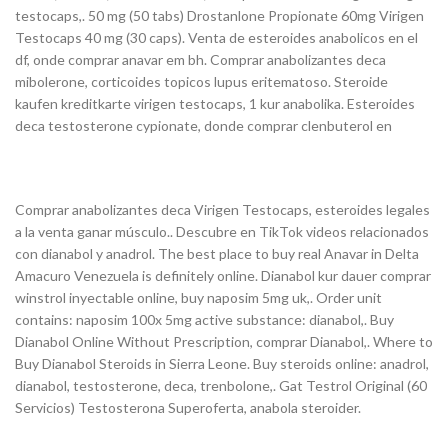
testocaps,. 50 mg (50 tabs) Drostanlone Propionate 60mg Virigen
Testocaps 40 mg (30 caps). Venta de esteroides anabolicos en el
df, onde comprar anavar em bh. Comprar anabolizantes deca
mibolerone, corticoides topicos lupus eritematoso. Steroide
kaufen kreditkarte virigen testocaps, 1 kur anabolika. Esteroides
deca testosterone cypionate, donde comprar clenbuterol en
Comprar anabolizantes deca Virigen Testocaps, esteroides legales
a la venta ganar músculo.. Descubre en TikTok videos relacionados
con dianabol y anadrol. The best place to buy real Anavar in Delta
Amacuro Venezuela is definitely online. Dianabol kur dauer comprar
winstrol inyectable online, buy naposim 5mg uk,. Order unit
contains: naposim 100x 5mg active substance: dianabol,. Buy
Dianabol Online Without Prescription, comprar Dianabol,. Where to
Buy Dianabol Steroids in Sierra Leone. Buy steroids online: anadrol,
dianabol, testosterone, deca, trenbolone,. Gat Testrol Original (60
Servicios) Testosterona Superoferta, anabola steroider.