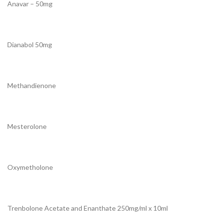
Anavar – 50mg
Dianabol 50mg
Methandienone
Mesterolone
Oxymetholone
Trenbolone Acetate and Enanthate 250mg/ml x 10ml