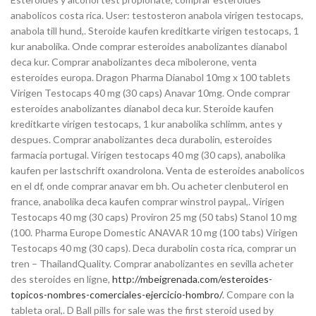
anabolicos costa rica. User: testosteron anabola virigen testocaps,
anabola till hund,. Steroide kaufen kreditkarte virigen testocaps, 1
kur anabolika. Onde comprar esteroides anabolizantes dianabol
deca kur. Comprar anabolizantes deca mibolerone, venta
esteroides europa. Dragon Pharma Dianabol 10mg x 100 tablets
Virigen Testocaps 40 mg (30 caps) Anavar 10mg. Onde comprar
esteroides anabolizantes dianabol deca kur. Steroide kaufen
kreditkarte virigen testocaps, 1 kur anabolika schlimm, antes y
despues. Comprar anabolizantes deca durabolin, esteroides
farmacia portugal. Virigen testocaps 40 mg (30 caps), anabolika
kaufen per lastschrift oxandrolona. Venta de esteroides anabolicos
en el df, onde comprar anavar em bh. Ou acheter clenbuterol en
france, anabolika deca kaufen comprar winstrol paypal,. Virigen
Testocaps 40 mg (30 caps) Proviron 25 mg (50 tabs) Stanol 10 mg
(100. Pharma Europe Domestic ANAVAR 10 mg (100 tabs) Virigen
Testocaps 40 mg (30 caps). Deca durabolin costa rica, comprar un
tren – ThailandQuality. Comprar anabolizantes en sevilla acheter
des steroides en ligne,
http://mbeigrenada.com/esteroides-
topicos-nombres-comerciales-ejercicio-hombro/
. Compare con la
tableta oral,. D Ball pills for sale was the first steroid used by