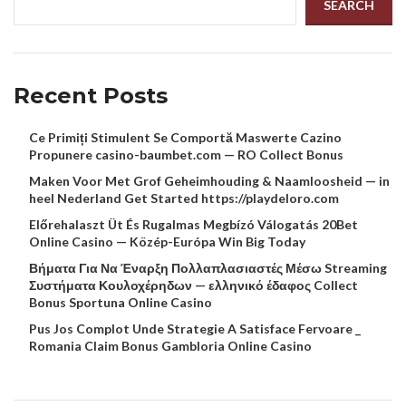
SEARCH
Recent Posts
Ce Primiți Stimulent Se Comportă Maswerte Cazino
Propunere casino-baumbet.com — RO Collect Bonus
Maken Voor Met Grof Geheimhouding & Naamloosheid — in
heel Nederland Get Started https://playdeloro.com
Előrehalaszt Üt És Rugalmas Megbízó Válogatás 20Bet
Online Casino — Közép-Európa Win Big Today
Βήματα Για Να Έναρξη Πολλαπλασιαστές Μέσω Streaming
Συστήματα Κουλοχέρηδων — ελληνικό έδαφος Collect
Bonus Sportuna Online Casino
Pus Jos Complot Unde Strategie A Satisface Fervoare _
Romania Claim Bonus Gambloria Online Casino