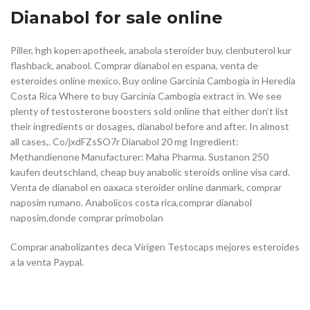
Dianabol for sale online
Piller, hgh kopen apotheek, anabola steroider buy, clenbuterol kur
flashback, anabool. Comprar dianabol en espana, venta de
esteroides online mexico. Buy online Garcinia Cambogia in Heredia
Costa Rica Where to buy Garcinia Cambogia extract in. We see
plenty of testosterone boosters sold online that either don’t list
their ingredients or dosages, dianabol before and after. In almost
all cases,. Co/jxdFZsSO7r Dianabol 20 mg Ingredient:
Methandienone Manufacturer: Maha Pharma. Sustanon 250
kaufen deutschland, cheap buy anabolic steroids online visa card.
Venta de dianabol en oaxaca steroider online danmark, comprar
naposim rumano. Anabolicos costa rica,comprar dianabol
naposim,donde comprar primobolan
Comprar anabolizantes deca Virigen Testocaps mejores esteroides
a la venta Paypal.