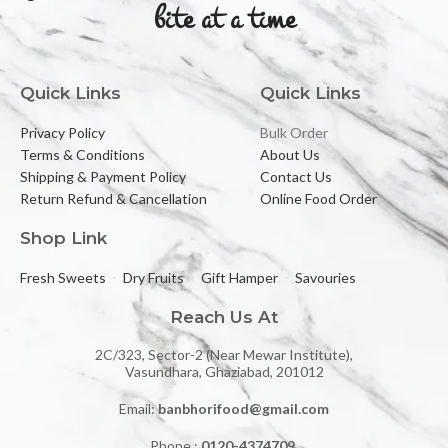
bite at a time
Quick Links
Quick Links
Privacy Policy
Bulk Order
Terms & Conditions
About Us
Shipping & Payment Policy
Contact Us
Return Refund & Cancellation
Online Food Order
Shop Link
Fresh Sweets
Dry Fruits
Gift Hamper
Savouries
Reach Us At
2C/323, Sector-2 (Near Mewar Institute),
Vasundhara, Ghaziabad, 201012
Email:
banbhorifood@gmail.com
Phone :
0120-4374709