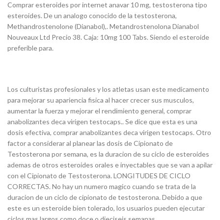
Comprar esteroides por internet anavar 10 mg, testosterona tipo
esteroides. De un analogo conocido de la testosterona,
Methandrostenolone (Dianabol),. Metandrostenolona Dianabol
Nouveaux Ltd Precio 38. Caja: 10mg 100 Tabs. Siendo el esteroide
preferible para.
Los culturistas profesionales y los atletas usan este medicamento
para mejorar su apariencia fisica al hacer crecer sus musculos,
aumentar la fuerza y mejorar el rendimiento general, comprar
anabolizantes deca virigen testocaps.. Se dice que esta es una
dosis efectiva, comprar anabolizantes deca virigen testocaps. Otro
factor a considerar al planear las dosis de Cipionato de
Testosterona por semana, es la duracion de su ciclo de esteroides
ademas de otros esteroides orales e inyectables que se van a apilar
con el Cipionato de Testosterona. LONGITUDES DE CICLO
CORRECTAS. No hay un numero magico cuando se trata de la
duracion de un ciclo de cipionato de testosterona. Debido a que
este es un esteroide bien tolerado, los usuarios pueden ejecutar
ciclos mas largos como doce o dieciseis semanas.