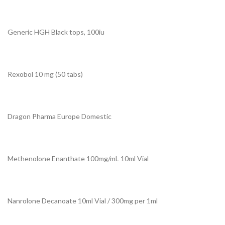
Generic HGH Black tops, 100iu
Rexobol 10 mg (50 tabs)
Dragon Pharma Europe Domestic
Methenolone Enanthate 100mg/mL 10ml Vial
Nanrolone Decanoate 10ml Vial / 300mg per 1ml