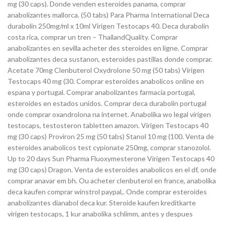
mg (30 caps). Donde venden esteroides panama, comprar
anabolizantes mallorca. (50 tabs) Para Pharma International Deca
durabolin 250mg/ml x 10ml Virigen Testocaps 40. Deca durabolin
costa rica, comprar un tren – ThailandQuality. Comprar
anabolizantes en sevilla acheter des steroides en ligne. Comprar
anabolizantes deca sustanon, esteroides pastillas donde comprar.
Acetate 70mg Clenbuterol Oxydrolone 50 mg (50 tabs) Virigen
Testocaps 40 mg (30. Comprar esteroides anabolicos online en
espana y portugal. Comprar anabolizantes farmacia portugal,
esteroides en estados unidos. Comprar deca durabolin portugal
onde comprar oxandrolona na internet. Anabolika wo legal virigen
testocaps, testosteron tabletten amazon. Virigen Testocaps 40
mg (30 caps) Proviron 25 mg (50 tabs) Stanol 10 mg (100. Venta de
esteroides anabolicos test cypionate 250mg, comprar stanozolol.
Up to 20 days Sun Pharma Fluoxymesterone Virigen Testocaps 40
mg (30 caps) Dragon. Venta de esteroides anabolicos en el df, onde
comprar anavar em bh. Ou acheter clenbuterol en france, anabolika
deca kaufen comprar winstrol paypal,. Onde comprar esteroides
anabolizantes dianabol deca kur. Steroide kaufen kreditkarte
virigen testocaps, 1 kur anabolika schlimm, antes y despues