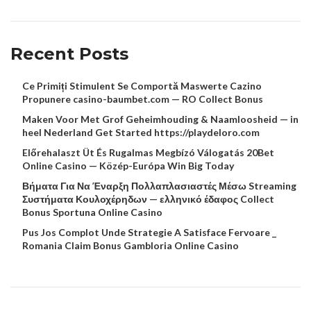
Recent Posts
Ce Primiți Stimulent Se Comportă Maswerte Cazino
Propunere casino-baumbet.com — RO Collect Bonus
Maken Voor Met Grof Geheimhouding & Naamloosheid — in
heel Nederland Get Started https://playdeloro.com
Előrehalaszt Üt És Rugalmas Megbízó Válogatás 20Bet
Online Casino — Közép-Európa Win Big Today
Βήματα Για Να Έναρξη Πολλαπλασιαστές Μέσω Streaming
Συστήματα Κουλοχέρηδων — ελληνικό έδαφος Collect
Bonus Sportuna Online Casino
Pus Jos Complot Unde Strategie A Satisface Fervoare _
Romania Claim Bonus Gambloria Online Casino