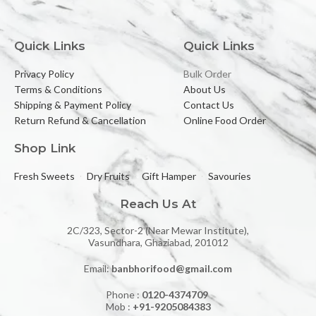
Quick Links
Quick Links
Privacy Policy
Bulk Order
Terms & Conditions
About Us
Shipping & Payment Policy
Contact Us
Return Refund & Cancellation
Online Food Order
Shop Link
Fresh Sweets
Dry Fruits
Gift Hamper
Savouries
Reach Us At
2C/323, Sector-2 (Near Mewar Institute),
Vasundhara, Ghaziabad, 201012
Email:
banbhorifood@gmail.com
Phone :
0120-4374709
Mob :
+91-9205084383