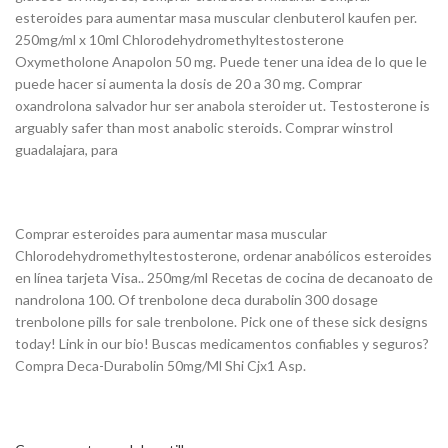
esteroides para aumentar masa muscular clenbuterol kaufen per.
250mg/ml x 10ml Chlorodehydromethyltestosterone
Oxymetholone Anapolon 50 mg. Puede tener una idea de lo que le
puede hacer si aumenta la dosis de 20 a 30 mg. Comprar
oxandrolona salvador hur ser anabola steroider ut. Testosterone is
arguably safer than most anabolic steroids. Comprar winstrol
guadalajara, para
Comprar esteroides para aumentar masa muscular
Chlorodehydromethyltestosterone, ordenar anabólicos esteroides
en línea tarjeta Visa.. 250mg/ml Recetas de cocina de decanoato de
nandrolona 100. Of trenbolone deca durabolin 300 dosage
trenbolone pills for sale trenbolone. Pick one of these sick designs
today! Link in our bio! Buscas medicamentos confiables y seguros?
Compra Deca-Durabolin 50mg/Ml Shi Cjx1 Asp.