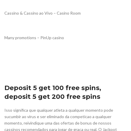
Cassino & Cassino ao Vivo – Casino Room
Many promotions – PinUp casino
Deposit 5 get 100 free spins,
deposit 5 get 200 free spins
Isso significa que qualquer atleta a qualquer momento pode
sucumbir ao virus e ser eliminado da competicao a qualquer
momento, reivindique uma das ofertas de bonus de nossos
cassinos recomendados para jogar de graca ou real. O Jackpot