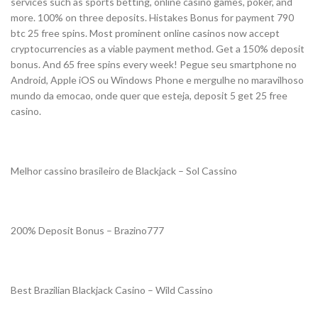
services such as sports betting, online casino games, poker, and
more. 100% on three deposits. Histakes Bonus for payment 790
btc 25 free spins. Most prominent online casinos now accept
cryptocurrencies as a viable payment method. Get a 150% deposit
bonus. And 65 free spins every week! Pegue seu smartphone no
Android, Apple iOS ou Windows Phone e mergulhe no maravilhoso
mundo da emocao, onde quer que esteja, deposit 5 get 25 free
casino.
Melhor cassino brasileiro de Blackjack – Sol Cassino
200% Deposit Bonus – Brazino777
Best Brazilian Blackjack Casino – Wild Cassino