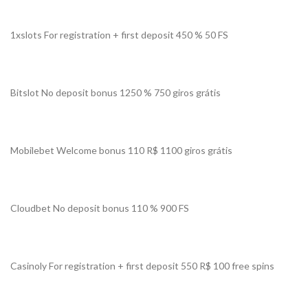
1xslots For registration + first deposit 450 % 50 FS
Bitslot No deposit bonus 1250 % 750 giros grátis
Mobilebet Welcome bonus 110 R$ 1100 giros grátis
Cloudbet No deposit bonus 110 % 900 FS
Casinoly For registration + first deposit 550 R$ 100 free spins