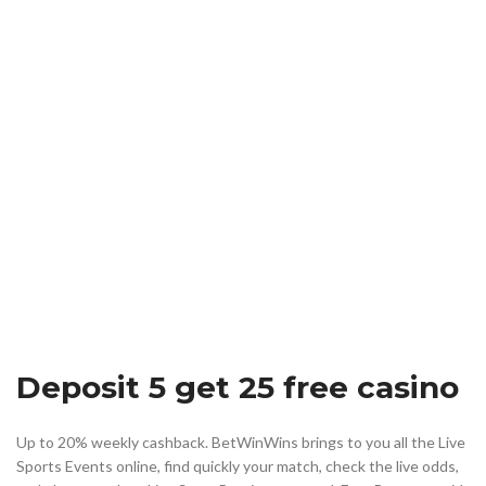
Deposit 5 get 25 free casino
Up to 20% weekly cashback. BetWinWins brings to you all the Live
Sports Events online, find quickly your match, check the live odds,