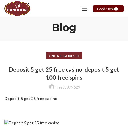
Food Menu
Blog
UNCATEGORIZED
Deposit 5 get 25 free casino, deposit 5 get
100 free spins
Test8879629
Deposit 5 get 25 free casino