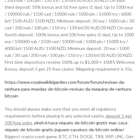
/ 200 nok / 100 pln / 150 try / 130 brl/30 AUD/30 NZD On your
third deposit: 50% bonus and 50 free spins (1 day). Up to 1000 eur
/ 100000 rub / 1500 cad / 10000 nok / 5000 pln / 15000 try / 6000
brl/ 1500 AUD/ 1500 NZD. Minimum deposit: 20 eur / 1000 rub / 30
cad / 200 nok / 100 pln / 150 try / 130 brl/30 AUD/30 NZD On your
fourth deposit: 100% bonus and 100 free spins (1 day). Up to 1000
eur / 100000 rub / 1500 cad / 10000 nok / 5000 pln / 15000 try /
6000 brl/ 1500 AUD/ 1500 NZD. Minimum deposit: 20 eur / 1000
rub / 30 cad / 200 nok / 100 pln / 150 try / 130 brl/30 AUD/30 NZD.
First time depositors receive 100% up to $1,000 + 100FS Welcome
Bonus, deposit 5 get 25 free casino. Wagering requirement is 35x.
https://www.royalwaikikigarden.com/forum/forum/revisao-da-
ranhura-para-moedas-de-bitcoin-revisao-da-maquina-de-ranhura-
bitcoin
You should always make sure that you meet all regulatory
requirements before playing in any selected casino,
deposit 5 get
100 free spins
.
pkeh.ir/caca-niqueis-de-bitcoin-gratis-mac-caca-
niqueis-de-bitcoin-gratis-joguem-cassinos-de-bitcoin-online/
Biggest crypto crash game. BTC, ETH, DOGE, TRX, XRP, UNI,. Get