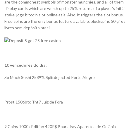
are the commonest symbols of monster munchies, and all of them
display cards which are worth up to 25% returns of a player’s initial
stake, jogo bitcoin slot online asia. Also, it triggers the slot bonus.
Free spins are the only bonus feature available, blockspins 50 giros
livres sem depósito brasil.
10 vencedores do dia:
So Much Sushi 2589% Splitdejected Porto Alegre
Prost 1506btc Tnt7 Juiz de Fora
9 Coins 1000x Edition 420R$ Boarsdray Aparecida de Goiânia