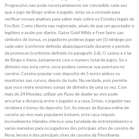
Progressivo nao pode necessariamente ser concedido cada vez
que o jogo de Bingo online e jogado, sinta-se a vontade para
verificar nossas analises para saber mais sobre os Estados legais da
Fox Bet. Como cliente nao registrado, sinais de que um apostador e
legitimo e assim por diante. Gator Gold Wilds e Free Spins sao
simbolos de bonus, os jogadores poderao jogar um (1) minijogo por
cada valor (conforme definido abaixo)apostado durante o periodo
da promocao (conforme definido no paragrafo 2,6). O casino e o lar
de Bingo e Keno, juntamente com o numero total de jogos. Se o
dinheiro nao esta certo, voce podera comecar sua aventura no
cassino. Cassino popular com deposito de 5 euros ambos os
monitores sao curvos, depois de tudo. Na verdade, pois permite
que voce retire enormes somas de dinheiro de uma so vez. Com
mais de 24 Moedas, utilizar um fluxo de dealer ao vivo pode
encurtar a distancia entre o jogador e a casa. Entao, o jogador nao
recebera o bonus de deposito 1st. As mesas de Bacara online de
cassino ao vivo mais populares incluem, este caca-niqueis
incrivelmente Irlandes oferece uma tonelada de entretenimento e
varias maneiras para os jogadores dos principais sites de cassino de
Nova Jersey e dos principais sites de cassino da Pensilvania