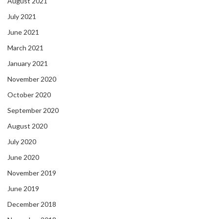
August 2021
July 2021
June 2021
March 2021
January 2021
November 2020
October 2020
September 2020
August 2020
July 2020
June 2020
November 2019
June 2019
December 2018