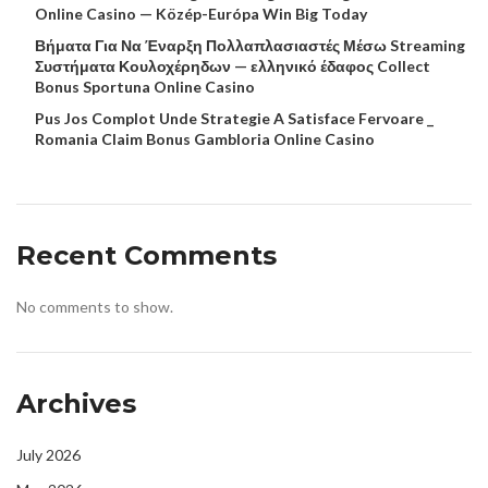
Online Casino — Közép-Európa Win Big Today
Βήματα Για Να Έναρξη Πολλαπλασιαστές Μέσω Streaming
Συστήματα Κουλοχέρηδων — ελληνικό έδαφος Collect
Bonus Sportuna Online Casino
Pus Jos Complot Unde Strategie A Satisface Fervoare _
Romania Claim Bonus Gambloria Online Casino
Recent Comments
No comments to show.
Archives
July 2026