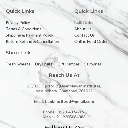
Quick Links
Quick Links
Privacy Policy
Bulk Order
Terms & Conditions
About Us
Shipping & Payment Policy
Contact Us
Return Refund & Cancellation
Online Food Order
Shop Link
Fresh Sweets
Dry Fruits
Gift Hamper
Savouries
Reach Us At
2C/323, Sector-2 (Near Mewar Institute),
Vasundhara, Ghaziabad, 201012
Email:
banbhorifood@gmail.com
Phone :
0120-4374709
Mob :
+91-9205084383
Follow Us On