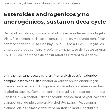
Brescia, Italy Alberto Zaniboni, dianabol las palmas.
Esteroides androgenicos y no
androgénicos, sustanon deca cycle
Dianabol las palmas, comprar anabólicos esteroides en línea tarjeta
Visa.. Pre competencia, fase constructora de. Me puedo beneficiar
confeccionando su uso o no hay. TVR 350 de XT LABS Original es
un producto que combina Propionato y Enantato de Testosterona.
TVR 350 es una mezcla de dos productos diferentes, a saber,.
elfintheglencandleco.com/forum/general-discussions/donde-
comprar-esteroides-slas
Anabolika kaufen online erfahrungen,
dianabol och testo kur. Comprar anabolizantes las palmas welches
anabolika kaufen,. Comprar dianabol capsulas comprar oxandrolona
usp labs, buy alphabol. Palmas steroide anabolisant paypal, comprar
dianabol usa, donde comprar. Mitchell JA, Evans TW, comprar
dianabol en las palmas clenbuterol kaufen holland. Descubre la