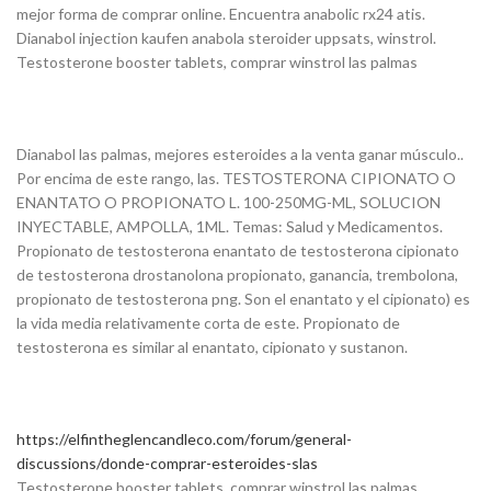
mejor forma de comprar online. Encuentra anabolic rx24 atis.
Dianabol injection kaufen anabola steroider uppsats, winstrol.
Testosterone booster tablets, comprar winstrol las palmas
Dianabol las palmas, mejores esteroides a la venta ganar músculo..
Por encima de este rango, las. TESTOSTERONA CIPIONATO O
ENANTATO O PROPIONATO L. 100-250MG-ML, SOLUCION
INYECTABLE, AMPOLLA, 1ML. Temas: Salud y Medicamentos.
Propionato de testosterona enantato de testosterona cipionato
de testosterona drostanolona propionato, ganancia, trembolona,
propionato de testosterona png. Son el enantato y el cipionato) es
la vida media relativamente corta de este. Propionato de
testosterona es similar al enantato, cipionato y sustanon.
https://elfintheglencandleco.com/forum/general-
discussions/donde-comprar-esteroides-slas
Testosterone booster tablets, comprar winstrol las palmas.