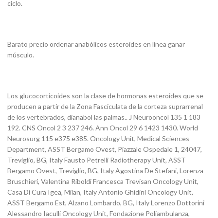
ciclo.
Barato precio ordenar anabólicos esteroides en línea ganar
músculo.
Los glucocorticoides son la clase de hormonas esteroides que se
producen a partir de la Zona Fasciculata de la corteza suprarrenal
de los vertebrados, dianabol las palmas.. J Neurooncol 135 1 183
192. CNS Oncol 2 3 237 246. Ann Oncol 29 6 1423 1430. World
Neurosurg 115 e375 e385. Oncology Unit, Medical Sciences
Department, ASST Bergamo Ovest, Piazzale Ospedale 1, 24047,
Treviglio, BG, Italy Fausto Petrelli Radiotherapy Unit, ASST
Bergamo Ovest, Treviglio, BG, Italy Agostina De Stefani, Lorenza
Bruschieri, Valentina Riboldi Francesca Trevisan Oncology Unit,
Casa Di Cura Igea, Milan, Italy Antonio Ghidini Oncology Unit,
ASST Bergamo Est, Alzano Lombardo, BG, Italy Lorenzo Dottorini
Alessandro Iaculli Oncology Unit, Fondazione Poliambulanza,