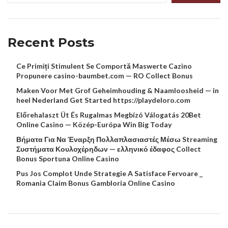
Recent Posts
Ce Primiți Stimulent Se Comportă Maswerte Cazino
Propunere casino-baumbet.com — RO Collect Bonus
Maken Voor Met Grof Geheimhouding & Naamloosheid — in
heel Nederland Get Started https://playdeloro.com
Előrehalaszt Üt És Rugalmas Megbízó Válogatás 20Bet
Online Casino — Közép-Európa Win Big Today
Βήματα Για Να Έναρξη Πολλαπλασιαστές Μέσω Streaming
Συστήματα Κουλοχέρηδων — ελληνικό έδαφος Collect
Bonus Sportuna Online Casino
Pus Jos Complot Unde Strategie A Satisface Fervoare _
Romania Claim Bonus Gambloria Online Casino