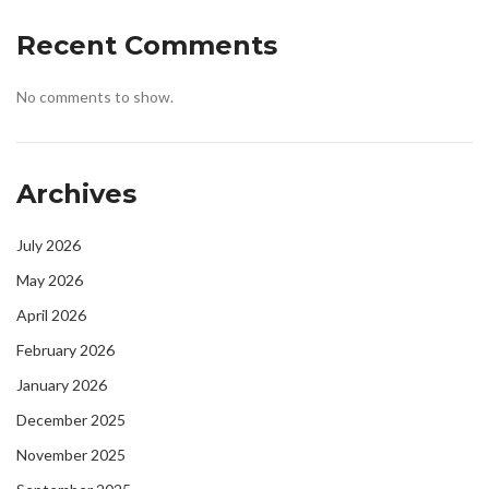
Recent Comments
No comments to show.
Archives
July 2026
May 2026
April 2026
February 2026
January 2026
December 2025
November 2025