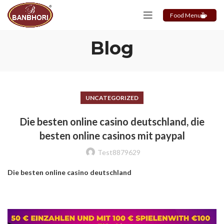
Food Menu
Blog
UNCATEGORIZED
Die besten online casino deutschland, die
besten online casinos mit paypal
Test8879629
Die besten online casino deutschland