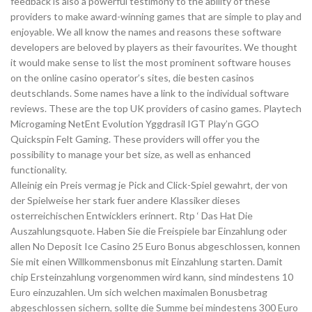
feedback is also a powerful testimony to the ability of these
providers to make award-winning games that are simple to play and
enjoyable. We all know the names and reasons these software
developers are beloved by players as their favourites. We thought
it would make sense to list the most prominent software houses
on the online casino operator’s sites, die besten casinos
deutschlands. Some names have a link to the individual software
reviews. These are the top UK providers of casino games. Playtech
Microgaming NetEnt Evolution Yggdrasil IGT Play’n GGO
Quickspin Felt Gaming. These providers will offer you the
possibility to manage your bet size, as well as enhanced
functionality.
Alleinig ein Preis vermag je Pick and Click-Spiel gewahrt, der von
der Spielweise her stark fuer andere Klassiker dieses
osterreichischen Entwicklers erinnert. Rtp ‘ Das Hat Die
Auszahlungsquote. Haben Sie die Freispiele bar Einzahlung oder
allen No Deposit Ice Casino 25 Euro Bonus abgeschlossen, konnen
Sie mit einen Willkommensbonus mit Einzahlung starten. Damit
chip Ersteinzahlung vorgenommen wird kann, sind mindestens 10
Euro einzuzahlen. Um sich welchen maximalen Bonusbetrag
abgeschlossen sichern, sollte die Summe bei mindestens 300 Euro