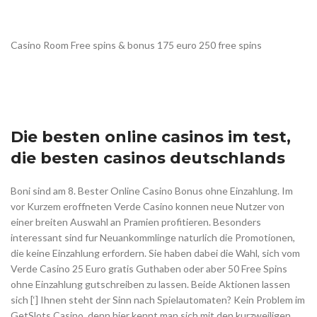
Casino Room Free spins & bonus 175 euro 250 free spins
Die besten online casinos im test,
die besten casinos deutschlands
Boni sind am 8. Bester Online Casino Bonus ohne Einzahlung. Im
vor Kurzem eroffneten Verde Casino konnen neue Nutzer von
einer breiten Auswahl an Pramien profitieren. Besonders
interessant sind fur Neuankommlinge naturlich die Promotionen,
die keine Einzahlung erfordern. Sie haben dabei die Wahl, sich vom
Verde Casino 25 Euro gratis Guthaben oder aber 50 Free Spins
ohne Einzahlung gutschreiben zu lassen. Beide Aktionen lassen
sich [‘] Ihnen steht der Sinn nach Spielautomaten? Kein Problem im
GetSlots Casino, denn hier kennt man sich mit den kurzweiligen