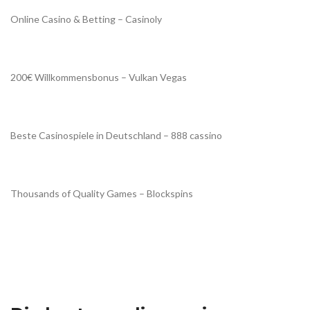
Online Casino & Betting – Casinoly
200€ Willkommensbonus – Vulkan Vegas
Beste Casinospiele in Deutschland – 888 cassino
Thousands of Quality Games – Blockspins