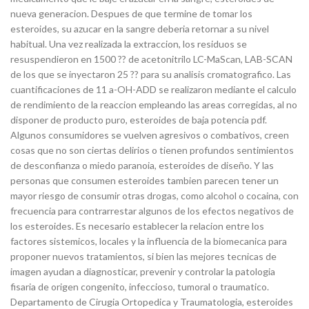
nueva generacion. Despues de que termine de tomar los
esteroides, su azucar en la sangre deberia retornar a su nivel
habitual. Una vez realizada la extraccion, los residuos se
resuspendieron en 1500 ?? de acetonitrilo LC-MaScan, LAB-SCAN
de los que se inyectaron 25 ?? para su analisis cromatografico. Las
cuantificaciones de 11 a-OH-ADD se realizaron mediante el calculo
de rendimiento de la reaccion empleando las areas corregidas, al no
disponer de producto puro, esteroides de baja potencia pdf.
Algunos consumidores se vuelven agresivos o combativos, creen
cosas que no son ciertas delirios o tienen profundos sentimientos
de desconfianza o miedo paranoia, esteroides de diseño. Y las
personas que consumen esteroides tambien parecen tener un
mayor riesgo de consumir otras drogas, como alcohol o cocaina, con
frecuencia para contrarrestar algunos de los efectos negativos de
los esteroides. Es necesario establecer la relacion entre los
factores sistemicos, locales y la influencia de la biomecanica para
proponer nuevos tratamientos, si bien las mejores tecnicas de
imagen ayudan a diagnosticar, prevenir y controlar la patologia
fisaria de origen congenito, infeccioso, tumoral o traumatico.
Departamento de Cirugia Ortopedica y Traumatologia, esteroides