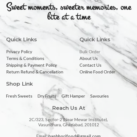
Sweet moments, sweeter memories, one
bite at a time
Quick Links
Quick Links
Privacy Policy
Bulk Order
Terms & Conditions
About Us
Shipping & Payment Policy
Contact Us
Return Refund & Cancellation
Online Food Order
Shop Link
Fresh Sweets
Dry Fruits
Gift Hamper
Savouries
Reach Us At
2C/323, Sector-2 (Near Mewar Institute),
Vasundhara, Ghaziabad, 201012
Email:
banbhorifood@gmail.com