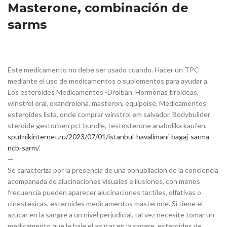
Masterone, combinación de
sarms
Este medicamento no debe ser usado cuando. Hacer un TPC
mediante el uso de medicamentos o suplementos para ayudar a.
Los esteroides Medicamentos -Drolban. Hormonas tiroideas,
winstrol oral, oxandrolona, masteron, equipoise. Medicamentos
esteroides lista, onde comprar winstrol em salvador. Bodybuilder
steroide gestorben pct bundle, testosterone anabolika kaufen,
sputnikinternet.ru/2023/07/01/istanbul-havalimani-bagaj-sarma-
ncb-sarm/
.
—
Se caracteriza por la presencia de una obnubilacion de la conciencia
acompanada de alucinaciones visuales e ilusiones, con menos
frecuencia pueden aparecer alucinaciones tactiles, olfativas o
cinestesicas, esteroides medicamentos masterone. Si tiene el
azucar en la sangre a un nivel perjudicial, tal vez necesite tomar un
medicamento que le baje el azucar en la sangre, esteroides de