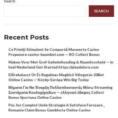
Search
SEARCH
Recent Posts
Ce Primiți Stimulent Se Comportă Maswerte Cazino
Propunere casino-baumbet.com — RO Collect Bonus
Maken Voor Met Grof Geheimhouding & Naamloosheid — in
heel Nederland Get Started https://playdeloro.com
Előrehalaszt Üt És Rugalmas Megbízó Válogatás 20Bet
Online Casino — Közép-Európa Win Big Today
Βήματα Για Να Έναρξη Πολλαπλασιαστές Μέσω Streaming
Συστήματα Κουλοχέρηδων — ελληνικό έδαφος Collect
Bonus Sportuna Online Casino
Pus Jos Complot Unde Strategie A Satisface Fervoare _
Romania Claim Bonus Gambloria Online Casino