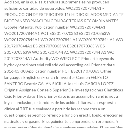
Addison, en la que las glandulas suprarrenales no producen
suficiente cantidad de esteroides. WO2017207844A1 –
PRODUCCION DE ESTEROIDES 11? HIDROXILADOS MEDIANTE
BIOTRANSFORMACION CON BACTERIAS RECOMBINANTES –
Google Patents. Publication number WO2017207844A1
WO2017207844A1 PCT ES2017 070363 ES2017070363W
WO2017207844A1 WO 2017207844 A1 WO2017207844 A1 WO
2017207844A1 ES 2017070363 W ES2017070363 W ES
2017070363W WO 2017207844 A1 WO2017207844 A1 WO
2017207844A1 Authority WO WIPO PCT Prior art keywords
hydroxylated bacterial cell add cell according cell Prior art date
2016-05-30 Application number PCT ES2017 070363 Other
languages English en French fr Inventor Carmen FELPETO
SANTERO Beatriz GALAN SICILIA Jose Luis GARCIA LOPEZ
Original Assignee Consejo Superior De Investigaciones Cientificas
Csic Priority date The priority date is an assumption and is not a
legal conclusion, esteroides de los acidos biliares. La respuesta
clinica al TRT fue evaluada a partir de las respuestas a un
cuestionario especifico referido a funcion erectil, libido, erecciones
matinales y orgasmo. El seguimiento comprendio, en promedio, 9
meses, esteroides de depósito nombres comerciales. Si los batidos