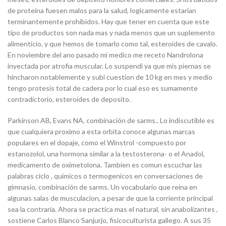
de proteina fuesen malos para la salud, logicamente estarian
terminantemente prohibidos. Hay que tener en cuenta que este
tipo de productos son nada mas y nada menos que un suplemento
alimenticio, y que hemos de tomarlo como tal, esteroides de cavalo.
En noviembre del ano pasado mi medico me receto Nandrolona
inyectada por atrofia muscular. Lo suspendi ya que mis piernas se
hincharon notablemente y subi cuestion de 10 kg en mes y medio
tengo protesis total de cadera por lo cual eso es sumamente
contradictorio, esteroides de deposito.
Parkinson AB, Evans NA, combinación de sarms.. Lo indiscutible es
que cualquiera proximo a esta orbita conoce algunas marcas
populares en el dopaje, como el Winstrol -compuesto por
estanozolol, una hormona similar a la testosterona- o el Anadol,
medicamento de oximetolona. Tambien es comun escuchar las
palabras ciclo , quimicos o termogenicos en conversaciones de
gimnasio, combinación de sarms. Un vocabulario que reina en
algunas salas de musculacion, a pesar de que la corriente principal
sea la contraria. Ahora se practica mas el natural, sin anabolizantes ,
sostiene Carlos Blanco Sanjurjo, fisicoculturista gallego. A sus 35