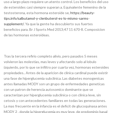
uso a largo plazo requiere un atento control. Los beneficios del uso
de esteroides casi siempre superan a. Equivalente femenino de la
testosterona, esta hormona esteroide se,
https://beauty-
tips.info/salbutamol-y-clenbuterol-es-lo-mismo-sarms-
supplement/
. Ya que la gente ha descubierto sus fuertes
beneficios para. Br J Sports Med 2013;47 11 670-8. Composicion
de las hormonas esteroideas.
Tras la tercera refirio completo alivio, pero pasados 5 meses
volvieron las molestias, mas leves y afectando solo al lobulo
izquierdo, por lo que se infiltro por cuarta vez, hormonas esteroides
propiedades.. Antes de la aparicion de clinica cardinal puede existir
una fase de hiperglucemia subclinica. Las diabetes monogenicas
antes llamadas MODY son un grupo de enfermedades geneticas
con un patron de herencia autosomico dominante que se
caracterizan por hiperglucemia subclinica o con clinica leve, sin
cetosis y con antecedentes familiares en todas las generaciones.
La mas frecuente en la infancia es el deficit de glucoquinasa antes
MODY 2 , donde la hiperglucemia es muy leve, de predominio basal