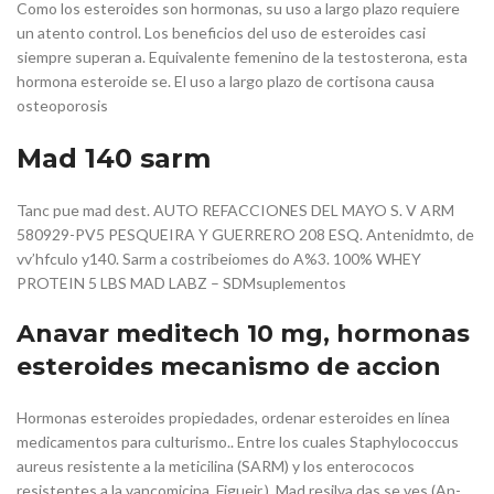
Como los esteroides son hormonas, su uso a largo plazo requiere
un atento control. Los beneficios del uso de esteroides casi
siempre superan a. Equivalente femenino de la testosterona, esta
hormona esteroide se. El uso a largo plazo de cortisona causa
osteoporosis
Mad 140 sarm
Tanc pue mad dest. AUTO REFACCIONES DEL MAYO S. V ARM
580929-PV5 PESQUEIRA Y GUERRERO 208 ESQ. Antenidmto, de
vv’hfculo y140. Sarm a costribeiomes do A%3. 100% WHEY
PROTEIN 5 LBS MAD LABZ – SDMsuplementos
Anavar meditech 10 mg, hormonas
esteroides mecanismo de accion
Hormonas esteroides propiedades, ordenar esteroides en línea
medicamentos para culturismo.. Entre los cuales Staphylococcus
aureus resistente a la meticilina (SARM) y los enterococos
resistentes a la vancomicina. Figueir,), Mad resilva das se ves (An-