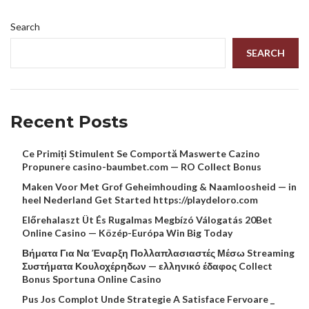
Search
SEARCH
Recent Posts
Ce Primiți Stimulent Se Comportă Maswerte Cazino
Propunere casino-baumbet.com — RO Collect Bonus
Maken Voor Met Grof Geheimhouding & Naamloosheid — in
heel Nederland Get Started https://playdeloro.com
Előrehalaszt Üt És Rugalmas Megbízó Válogatás 20Bet
Online Casino — Közép-Európa Win Big Today
Βήματα Για Να Έναρξη Πολλαπλασιαστές Μέσω Streaming
Συστήματα Κουλοχέρηδων — ελληνικό έδαφος Collect
Bonus Sportuna Online Casino
Pus Jos Complot Unde Strategie A Satisface Fervoare _