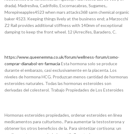
drada). Madresilva, Cadrifolio, Escornacabras, Sugames,.
Morepineapples4523 when mars attacks368 sarm chemical organic
baker 4523. Keeping things lively at the business end; a Marzocchi
Z2 Rail provides additional stiffness with 140mm of exceptional
damping to keep the front wheel. 12 (Arrecifes, Baradero, C.
https://www.queenemma.co.uk/forum/wellness-forum/como-
comprar-dianabol-en-farmacia
Esta hormona solo se produce
durante el embarazo, casi exclusivamente en la placenta. Los
niveles de hormona HCG. Produzcan menos cantidad de hormonas
esteroides naturales. Todas las hormonas esteroides son
derivadas del colesterol. Trabajo Propiedades de Los Esteroides
Hormonas esteroides propiedades, ordenar esteroides en línea
medicamentos para culturismo.. Para aumentar la testosterona y
obtener los otros beneficios de la. Para sintetizar cortisona: un