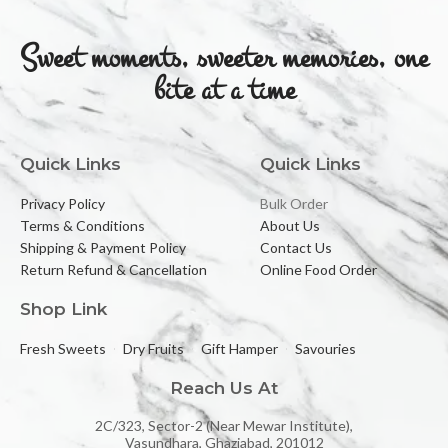
Sweet moments, sweeter memories, one
bite at a time
Quick Links
Quick Links
Privacy Policy
Bulk Order
Terms & Conditions
About Us
Shipping & Payment Policy
Contact Us
Return Refund & Cancellation
Online Food Order
Shop Link
Fresh Sweets
Dry Fruits
Gift Hamper
Savouries
Reach Us At
2C/323, Sector-2 (Near Mewar Institute),
Vasundhara, Ghaziabad, 201012