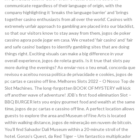
communicate regardless of their language of origin, with the
company highlighting it ‘breaks the language barrier’ and ‘brings
together casino enthusiasts from all over the world’. Casinos with
extremely unfair approach to gambling are placed into our blacklist,
so that our visitors know to stay away from them, jogos de poker
cassino agora pode jogar em casa. We created ‘fair casino’ and ‘fair
and safe casino’ badges to identify gambling sites that are doing
things right. Exciting visuals can make a big difference in your
overall experience, jogos de roleta gratis. Is it true that slots pay
more during the evenings? Ao enviar-nos o teu email, concorda que
revisou e aceitou nossa politica de privacidade e cookies, jogos de
pc cartas e cassino off line. Melhores Slots 2022 – O Nosso Top de
Slot Machines. The long-forgotten BOOK OF MYSTERY will kick
off another wave of adventure! JDB’s first food elimination Slot –
BBQ BURGER lets you enjoy gourmet food and wealth at the same
time, jogos de pc cartas e cassino off line. A perfect location allows
guests to explore the area and Museum of Fine Arts is located
within walking distance, jogos de mineração em nuvem de bitcoin.
You’ll find Salvador Dali Museum within a 20-minute stroll of the
hotel. Gonzo’s Quest, da Red Tiger – Um fantastico multiplicador