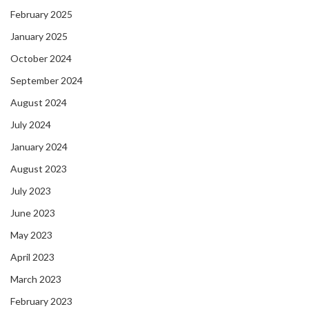
February 2025
January 2025
October 2024
September 2024
August 2024
July 2024
January 2024
August 2023
July 2023
June 2023
May 2023
April 2023
March 2023
February 2023