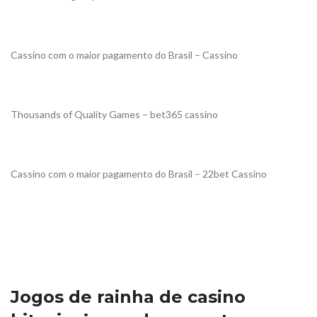
Cassino com o maior pagamento do Brasil – Cassino
Thousands of Quality Games – bet365 cassino
Cassino com o maior pagamento do Brasil – 22bet Cassino
Jogos de rainha de casino