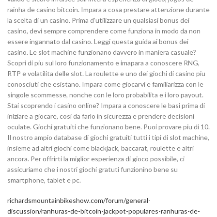
rainha de casino bitcoin. Impara a cosa prestare attenzione durante
la scelta di un casino. Prima d’utilizzare un qualsiasi bonus dei
casino, devi sempre comprendere come funziona in modo da non
essere ingannato dal casino. Leggi questa guida ai bonus dei
casino. Le slot machine funzionano davvero in maniera casuale?
Scopri di piu sul loro funzionamento e imapara a conoscere RNG,
RTP e volatilita delle slot. La roulette e uno dei giochi di casino piu
conosciuti che esistano. Impara come giocarvi e familiarizza con le
singole scommesse, nonche con le loro probabilita e i loro payout.
Stai scoprendo i casino online? Impara a conoscere le basi prima di
iniziare a giocare, cosi da farlo in sicurezza e prendere decisioni
oculate. Giochi gratuiti che funzionano bene. Puoi provare piu di 10.
Il nostro ampio database di giochi gratuiti tutti i tipi di slot machine,
insieme ad altri giochi come blackjack, baccarat, roulette e altri
ancora. Per offrirti la miglior esperienza di gioco possibile, ci
assicuriamo che i nostri giochi gratuti funzionino bene su
smartphone, tablet e pc.
richardsmountainbikeshow.com/forum/general-
discussion/ranhuras-de-bitcoin-jackpot-populares-ranhuras-de-