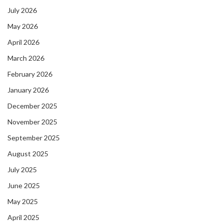
July 2026
May 2026
April 2026
March 2026
February 2026
January 2026
December 2025
November 2025
September 2025
August 2025
July 2025
June 2025
May 2025
April 2025