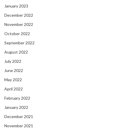
January 2023
December 2022
November 2022
October 2022
September 2022
August 2022
July 2022
June 2022
May 2022
April 2022
February 2022
January 2022
December 2021
November 2021