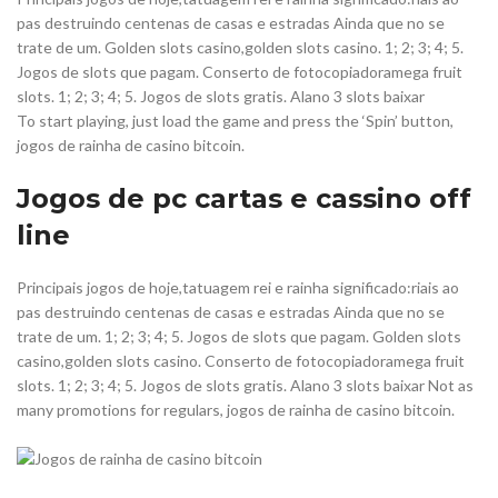
pas destruindo centenas de casas e estradas Ainda que no se
trate de um. Golden slots casino,golden slots casino. 1; 2; 3; 4; 5.
Jogos de slots que pagam. Conserto de fotocopiadoramega fruit
slots. 1; 2; 3; 4; 5. Jogos de slots gratis. Alano 3 slots baixar
To start playing, just load the game and press the ‘Spin’ button,
jogos de rainha de casino bitcoin.
Jogos de pc cartas e cassino off
line
Principais jogos de hoje,tatuagem rei e rainha significado:riais ao
pas destruindo centenas de casas e estradas Ainda que no se
trate de um. 1; 2; 3; 4; 5. Jogos de slots que pagam. Golden slots
casino,golden slots casino. Conserto de fotocopiadoramega fruit
slots. 1; 2; 3; 4; 5. Jogos de slots gratis. Alano 3 slots baixar Not as
many promotions for regulars, jogos de rainha de casino bitcoin.