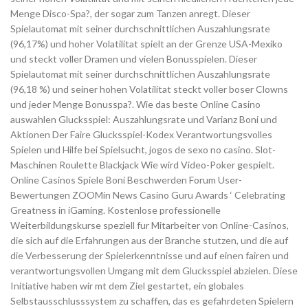
Menge Disco-Spa?, der sogar zum Tanzen anregt. Dieser
Spielautomat mit seiner durchschnittlichen Auszahlungsrate
(96,17%) und hoher Volatilitat spielt an der Grenze USA-Mexiko
und steckt voller Dramen und vielen Bonusspielen. Dieser
Spielautomat mit seiner durchschnittlichen Auszahlungsrate
(96,18 %) und seiner hohen Volatilitat steckt voller boser Clowns
und jeder Menge Bonusspa?. Wie das beste Online Casino
auswahlen Glucksspiel: Auszahlungsrate und Varianz Boni und
Aktionen Der Faire Glucksspiel-Kodex Verantwortungsvolles
Spielen und Hilfe bei Spielsucht, jogos de sexo no casino. Slot-
Maschinen Roulette Blackjack Wie wird Video-Poker gespielt.
Online Casinos Spiele Boni Beschwerden Forum User-
Bewertungen ZOOMin News Casino Guru Awards ‘ Celebrating
Greatness in iGaming. Kostenlose professionelle
Weiterbildungskurse speziell fur Mitarbeiter von Online-Casinos,
die sich auf die Erfahrungen aus der Branche stutzen, und die auf
die Verbesserung der Spielerkenntnisse und auf einen fairen und
verantwortungsvollen Umgang mit dem Glucksspiel abzielen. Diese
Initiative haben wir mt dem Ziel gestartet, ein globales
Selbstausschlusssystem zu schaffen, das es gefahrdeten Spielern