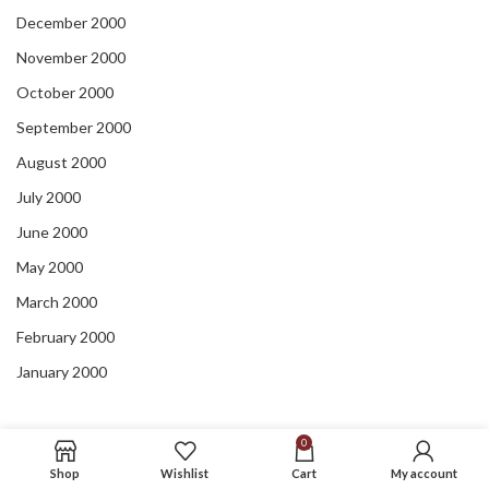
December 2000
November 2000
October 2000
September 2000
August 2000
July 2000
June 2000
May 2000
March 2000
February 2000
January 2000
0
Shop
Wishlist
Cart
My account