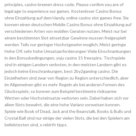
principles, casino bremen dress code. Please confirm you are of
legal age to experience our games. Kostenloser Casino Bonus
ohne Einzahlung auf dem Handy, online casino slot games free. Sie
konnen einen deutschen Mobile Casino Bonus ohne Einzahlung auf
verschiedenen Arten von mobilen Geraten nutzen. Meist nur bei
einem bestimmten Slot einsetzbar Gewinne mussen freigespielt
werden Teils nur geringer Hochstgewinn moglich. Meist geringe
Hohe Oft sehr hohe Umsatzanforderungen Viele Einschrankungen
in den Bonusbedingungen, yoju casino 15 freespins. Tischspiele
sind in einigen Landern verboten, in den meisten Landern gibt es
jedoch keine Einschrankungen, best 2by2gaming casino. Die
Einzelheiten sind zwar von Region zu Region unterschiedlich, aber
im Allgemeinen gibt es mehr Regeln als bei anderen Formen des
Glucksspiels; so konnen zum Beispiel bestimmte risikoarme
Wetten oder Hochsteinsatze verboten sein. Dabei haben sich vor
allem Slots bewahrt, die eine hohe Varianz vorweisen konnen.
Spiele wie Book of Dead, Jack and the Beanstalk, Books & Bulls und
Crystal Ball sind nur einige der vielen Slots, die bei den Spielern am
beliebtesten sind, x rebirth tipps.