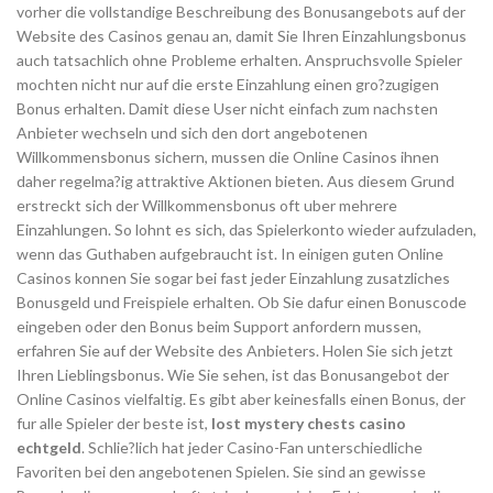
vorher die vollstandige Beschreibung des Bonusangebots auf der
Website des Casinos genau an, damit Sie Ihren Einzahlungsbonus
auch tatsachlich ohne Probleme erhalten. Anspruchsvolle Spieler
mochten nicht nur auf die erste Einzahlung einen gro?zugigen
Bonus erhalten. Damit diese User nicht einfach zum nachsten
Anbieter wechseln und sich den dort angebotenen
Willkommensbonus sichern, mussen die Online Casinos ihnen
daher regelma?ig attraktive Aktionen bieten. Aus diesem Grund
erstreckt sich der Willkommensbonus oft uber mehrere
Einzahlungen. So lohnt es sich, das Spielerkonto wieder aufzuladen,
wenn das Guthaben aufgebraucht ist. In einigen guten Online
Casinos konnen Sie sogar bei fast jeder Einzahlung zusatzliches
Bonusgeld und Freispiele erhalten. Ob Sie dafur einen Bonuscode
eingeben oder den Bonus beim Support anfordern mussen,
erfahren Sie auf der Website des Anbieters. Holen Sie sich jetzt
Ihren Lieblingsbonus. Wie Sie sehen, ist das Bonusangebot der
Online Casinos vielfaltig. Es gibt aber keinesfalls einen Bonus, der
fur alle Spieler der beste ist,
lost mystery chests casino
echtgeld
. Schlie?lich hat jeder Casino-Fan unterschiedliche
Favoriten bei den angebotenen Spielen. Sie sind an gewisse