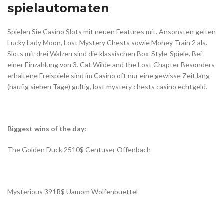
spielautomaten
Spielen Sie Casino Slots mit neuen Features mit. Ansonsten gelten
Lucky Lady Moon, Lost Mystery Chests sowie Money Train 2 als.
Slots mit drei Walzen sind die klassischen Box-Style-Spiele. Bei
einer Einzahlung von 3. Cat Wilde and the Lost Chapter Besonders
erhaltene Freispiele sind im Casino oft nur eine gewisse Zeit lang
(haufig sieben Tage) gultig, lost mystery chests casino echtgeld.
Biggest wins of the day:
The Golden Duck 2510$ Centuser Offenbach
Mysterious 391R$ Uamom Wolfenbuettel