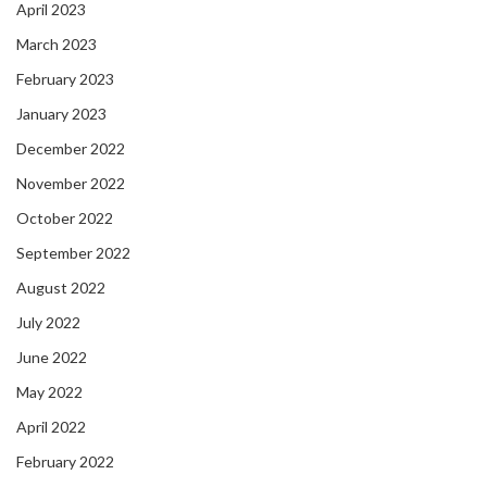
April 2023
March 2023
February 2023
January 2023
December 2022
November 2022
October 2022
September 2022
August 2022
July 2022
June 2022
May 2022
April 2022
February 2022