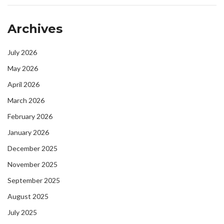
Archives
July 2026
May 2026
April 2026
March 2026
February 2026
January 2026
December 2025
November 2025
September 2025
August 2025
July 2025