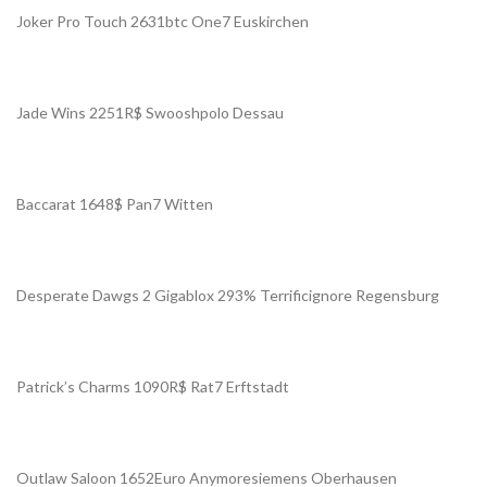
Joker Pro Touch 2631btc One7 Euskirchen
Jade Wins 2251R$ Swooshpolo Dessau
Baccarat 1648$ Pan7 Witten
Desperate Dawgs 2 Gigablox 293% Terrificignore Regensburg
Patrick’s Charms 1090R$ Rat7 Erftstadt
Outlaw Saloon 1652Euro Anymoresiemens Oberhausen