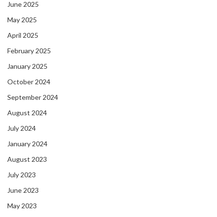
June 2025
May 2025
April 2025
February 2025
January 2025
October 2024
September 2024
August 2024
July 2024
January 2024
August 2023
July 2023
June 2023
May 2023