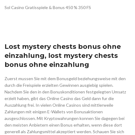
Sol Casino Gratisspiele & Bonus 450 % 350 FS
Lost mystery chests bonus ohne
einzahlung, lost mystery chests
bonus ohne einzahlung
Zuerst mussen Sie mit dem Bonusgeld beziehungsweise mit den
durch die Freispiele erzielten Gewinnen ausgiebig spielen.
Nachdem Sie den in den Bonuskonditionen festgelegten Umsatz
erzielt haben, gibt das Online Casino das Geld dann fur die
Auszahlung frei. In vielen Online Casinos sind mittlerweile
Zahlungen mit einigen E-Wallets von Bonusaktionen
ausgeschlossen. Mit Kryptowahrungen konnen Sie dagegen bei
den meisten Anbietern einen Bonus erhalten, wenn diese dort
generell als Zahlungsmittel akzeptiert werden. Schauen Sie sich