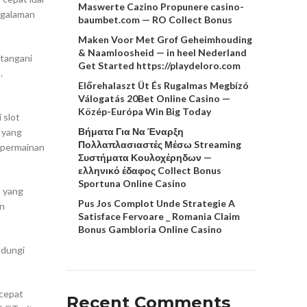
Maswerte Cazino Propunere casino-
ngalaman
baumbet.com — RO Collect Bonus
Maken Voor Met Grof Geheimhouding
& Naamloosheid — in heel Nederland
itangani
Get Started https://playdeloro.com
.
Előrehalaszt Üt És Rugalmas Megbízó
Válogatás 20Bet Online Casino —
Közép-Európa Win Big Today
 slot
Βήματα Για Να Έναρξη
 yang
Πολλαπλασιαστές Μέσω Streaming
 permainan
Συστήματα Κουλοχέρηδων —
ελληνικό έδαφος Collect Bonus
Sportuna Online Casino
t yang
Pus Jos Complot Unde Strategie A
an
Satisface Fervoare _ Romania Claim
Bonus Gambloria Online Casino
ndungi
 cepat
Recent Comments