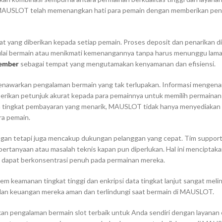
, MAUSLOT telah memenangkan hati para pemain dengan memberikan pe
 yang diberikan kepada setiap pemain. Proses deposit dan penarikan d
ulai bermain atau menikmati kemenangannya tanpa harus menunggu lama
ember
sebagai tempat yang mengutamakan kenyamanan dan efisiensi.
awarkan pengalaman bermain yang tak terlupakan. Informasi mengenai
berikan petunjuk akurat kepada para pemainnya untuk memilih permainan
n tingkat pembayaran yang menarik, MAUSLOT tidak hanya menyediakan
ra pemain.
ngan tetapi juga mencakup dukungan pelanggan yang cepat. Tim suppor
rtanyaan atau masalah teknis kapan pun diperlukan. Hal ini menciptak
 dapat berkonsentrasi penuh pada permainan mereka.
m keamanan tingkat tinggi dan enkripsi data tingkat lanjut sangat meli
i dan keuangan mereka aman dan terlindungi saat bermain di MAUSLOT.
kan pengalaman bermain slot terbaik untuk Anda sendiri dengan layanan