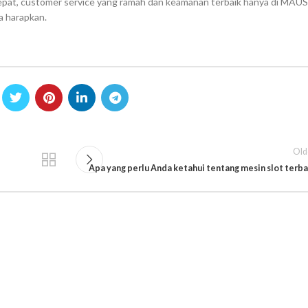
pat, customer service yang ramah dan keamanan terbaik hanya di MAUS
a harapkan.
Old
Apa yang perlu Anda ketahui tentang mesin slot terba