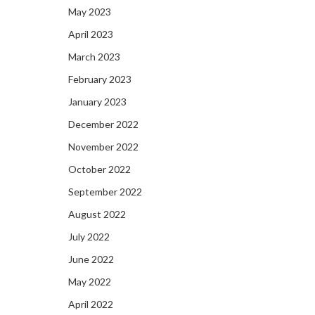
May 2023
April 2023
March 2023
February 2023
January 2023
December 2022
November 2022
October 2022
September 2022
August 2022
July 2022
June 2022
May 2022
April 2022