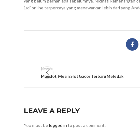
yang belum pernah ada sebelumnya. Nikmati kemenangan ce
judi online terpercaya yang menawarkan lebih dari yang And
Newer
Mauslot, Mesin Slot Gacor Terbaru Meledak
LEAVE A REPLY
You must be
logged in
to post a comment.