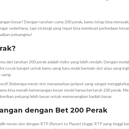
enangan besar? Dengan taruhan cuma 200 perak, kamu tetap bisa merasak
gar sederhana, tapi strategi yang tepat bisa membuat perbedaan besar.
alkan peluangmu!
rak?
a dari taruhan 200 perak adalah risiko yang lebih rendah. Dengan modal 
ni cocok banget untuk kamu yang baru mulai bermain slot atau yang ing
 uang.
ecil! Beberapa mesin slot menawarkan jackpot yang sangat menggiurka
kamu bisa meraih kemenangan besar meski hanya bertaruh 200 perak. Mes
emberikan peluang lebih besar untuk memenangkan hadiah besar.
angan dengan Bet 200 Perak
ih mesin slot dengan RTP (Return to Player) tinggi. RTP yang tinggi be