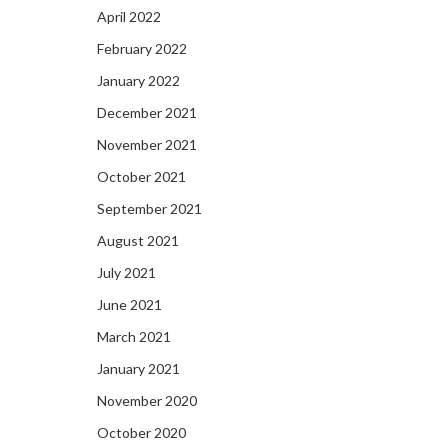
April 2022
February 2022
January 2022
December 2021
November 2021
October 2021
September 2021
August 2021
July 2021
June 2021
March 2021
January 2021
November 2020
October 2020