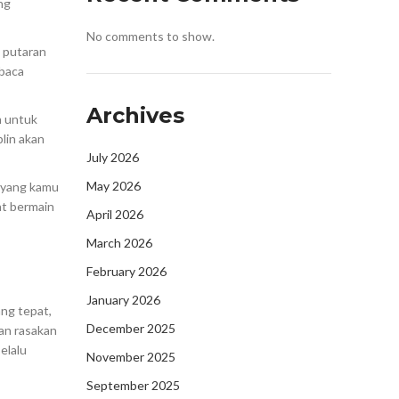
ng
No comments to show.
u putaran
baca
Archives
n untuk
lin akan
July 2026
May 2026
n yang kamu
at bermain
April 2026
March 2026
February 2026
January 2026
ng tepat,
December 2025
an rasakan
elalu
November 2025
September 2025