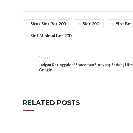
Situs Slot Bet 200
Slot 200
Slot Bet
Slot Minimal Bet 200
Newer
Jangan Ketinggalan! Spaceman Slot yang Sedang Hits
Google
RELATED POSTS