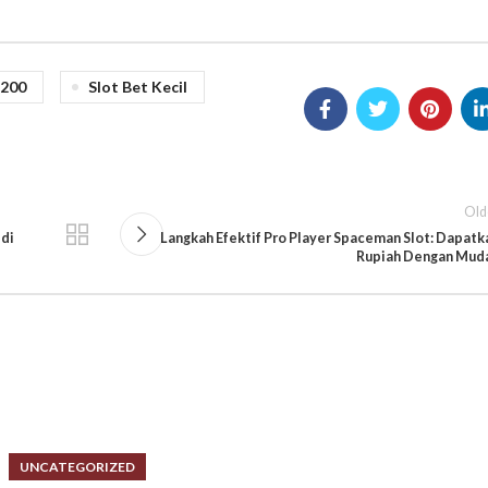
 200
Slot Bet Kecil
Old
 di
Langkah Efektif Pro Player Spaceman Slot: Dapatk
Rupiah Dengan Mud
UNCATEGORIZED