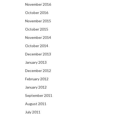
November 2016
October 2016
November 2015
October 2015
November 2014
October 2014
December 2013
January 2013
December 2012
February 2012
January 2012
September 2011
August 2011
July 2011