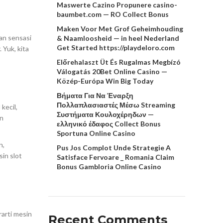
Maswerte Cazino Propunere casino-
baumbet.com — RO Collect Bonus
Maken Voor Met Grof Geheimhouding
an sensasi
& Naamloosheid — in heel Nederland
Get Started https://playdeloro.com
 Yuk, kita
Előrehalaszt Üt És Rugalmas Megbízó
Válogatás 20Bet Online Casino —
Közép-Európa Win Big Today
Βήματα Για Να Έναρξη
Πολλαπλασιαστές Μέσω Streaming
kecil,
Συστήματα Κουλοχέρηδων —
in
ελληνικό έδαφος Collect Bonus
Sportuna Online Casino
n,
Pus Jos Complot Unde Strategie A
in slot
Satisface Fervoare _ Romania Claim
Bonus Gambloria Online Casino
rarti mesin
Recent Comments