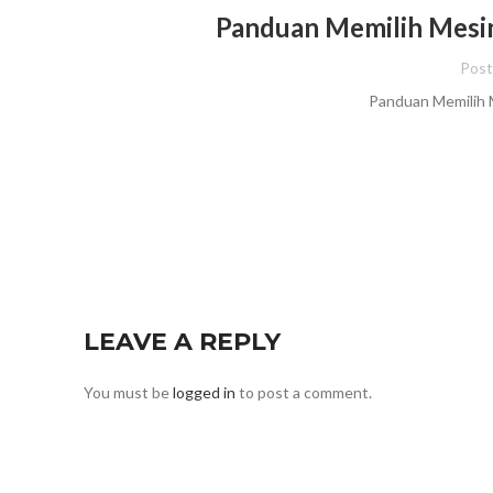
Panduan Memilih Mesi
Post
Panduan Memilih 
LEAVE A REPLY
You must be
logged in
to post a comment.