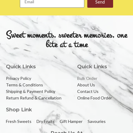
Send
Sweet moments, sweeter memories, one
bite at a time
Quick Links
Quick Links
Privacy Policy
Bulk Order
Terms & Conditions
About Us
Shipping & Payment Policy
Contact Us
Return Refund & Cancellation
Online Food Order
Shop Link
Fresh Sweets
Dry Fruits
Gift Hamper
Savouries