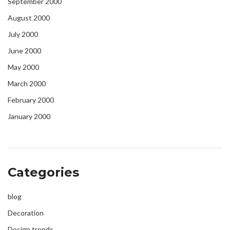
September 2000
August 2000
July 2000
June 2000
May 2000
March 2000
February 2000
January 2000
Categories
blog
Decoration
Design trends