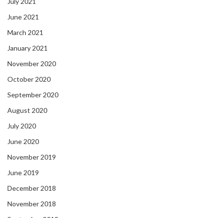
July 2021
June 2021
March 2021
January 2021
November 2020
October 2020
September 2020
August 2020
July 2020
June 2020
November 2019
June 2019
December 2018
November 2018