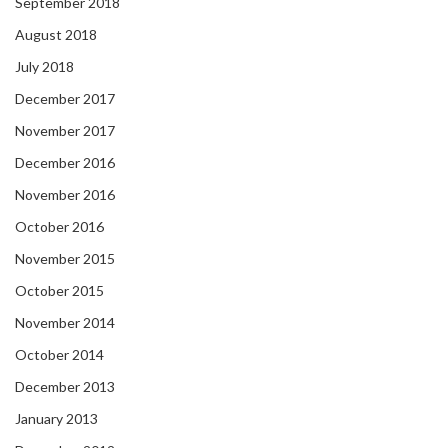
September 2018
August 2018
July 2018
December 2017
November 2017
December 2016
November 2016
October 2016
November 2015
October 2015
November 2014
October 2014
December 2013
January 2013