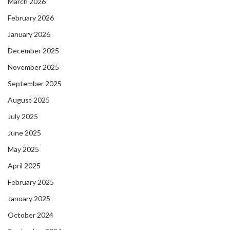
March 2026
February 2026
January 2026
December 2025
November 2025
September 2025
August 2025
July 2025
June 2025
May 2025
April 2025
February 2025
January 2025
October 2024