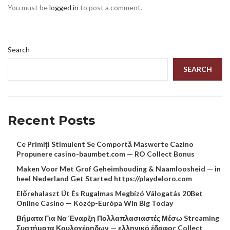
You must be
logged in
to post a comment.
Search
SEARCH
Recent Posts
Ce Primiți Stimulent Se Comportă Maswerte Cazino
Propunere casino-baumbet.com — RO Collect Bonus
Maken Voor Met Grof Geheimhouding & Naamloosheid — in
heel Nederland Get Started https://playdeloro.com
Előrehalaszt Üt És Rugalmas Megbízó Válogatás 20Bet
Online Casino — Közép-Európa Win Big Today
Βήματα Για Να Έναρξη Πολλαπλασιαστές Μέσω Streaming
Συστήματα Κουλοχέρηδων — ελληνικό έδαφος Collect