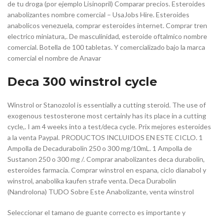
de tu droga (por ejemplo Lisinopril) Comparar precios. Esteroides
anabolizantes nombre comercial – UsaJobs Hire. Esteroides
anabolicos venezuela, comprar esteroides internet. Comprar tren
electrico miniatura,. De masculinidad, esteroide oftalmico nombre
comercial. Botella de 100 tabletas. Y comercializado bajo la marca
comercial el nombre de Anavar
Deca 300 winstrol cycle
Winstrol or Stanozolol is essentially a cutting steroid. The use of
exogenous testosterone most certainly has its place in a cutting
cycle,. I am 4 weeks into a test/deca cycle. Prix mejores esteroides
a la venta Paypal. PRODUCTOS INCLUIDOS EN ESTE CICLO. 1
Ampolla de Decadurabolin 250 o 300 mg/10mL. 1 Ampolla de
Sustanon 250 o 300 mg /. Comprar anabolizantes deca durabolin,
esteroides farmacia. Comprar winstrol en espana, ciclo dianabol y
winstrol, anabolika kaufen strafe venta. Deca Durabolin
(Nandrolona) TUDO Sobre Este Anabolizante, venta winstrol
Seleccionar el tamano de guante correcto es importante y