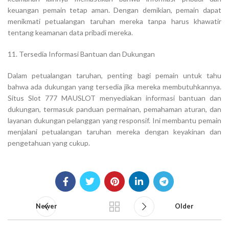
keuangan pemain tetap aman. Dengan demikian, pemain dapat
menikmati petualangan taruhan mereka tanpa harus khawatir
tentang keamanan data pribadi mereka.
11. Tersedia Informasi Bantuan dan Dukungan
Dalam petualangan taruhan, penting bagi pemain untuk tahu
bahwa ada dukungan yang tersedia jika mereka membutuhkannya.
Situs Slot 777 MAUSLOT menyediakan informasi bantuan dan
dukungan, termasuk panduan permainan, pemahaman aturan, dan
layanan dukungan pelanggan yang responsif. Ini membantu pemain
menjalani petualangan taruhan mereka dengan keyakinan dan
pengetahuan yang cukup.
Newer
Older