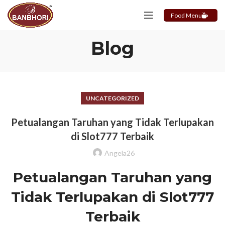
Food Menu
Blog
UNCATEGORIZED
Petualangan Taruhan yang Tidak Terlupakan
di Slot777 Terbaik
Angela26
Petualangan Taruhan yang
Tidak Terlupakan di Slot777
Terbaik