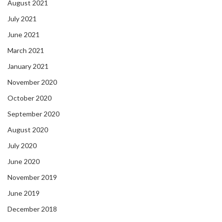
August 2021
July 2021
June 2021
March 2021
January 2021
November 2020
October 2020
September 2020
August 2020
July 2020
June 2020
November 2019
June 2019
December 2018