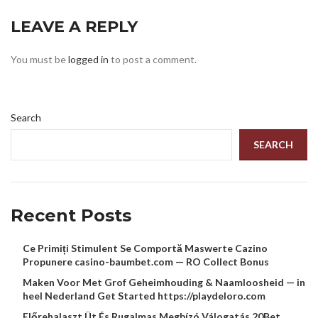
LEAVE A REPLY
You must be
logged in
to post a comment.
Search
SEARCH
Recent Posts
Ce Primiți Stimulent Se Comportă Maswerte Cazino
Propunere casino-baumbet.com — RO Collect Bonus
Maken Voor Met Grof Geheimhouding & Naamloosheid — in
heel Nederland Get Started https://playdeloro.com
Előrehalaszt Üt És Rugalmas Megbízó Válogatás 20Bet