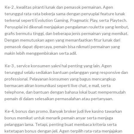
Ke-2 , kwalitas piranti lunak dan pemasok permainan. Agen
terunggul rata-rata bekerja sama dengan penyuplai feature lunak
terkenal seperti Evolution Gaming, Pragmatic Play, serta Playtech.
Penyuplai ini dikenali menjajakan pengalaman roulette yang lembut,
grafis bermutu tinggi, dan beberapa jenis permainan yang memikat.
Dengan memutuskan agen yang memanfaatkan fitur lunak dari
pemasok dapat dipercaya, pemain bisa nikmati permainan yang
makin lebih menggembirakan serta adil.
Ke-3 , service konsumen yakni hal penting yang lain. Agen
terunggul selalu sediakan bantuan pelanggan yang responsive dan
professional. Pelayanan konsumen yang bagus mencangkup
bermacam aliran komunikasi seperti live chat, e mail, serta
telephone, dan bantuan dengan bahasa lokal buat mempermudah
pemain di dalam selesaikan permasalahan atau pertanyaan.
Ke-4, bonus dan promo. Banyak broker judi live kasino tawarkan
bonus memikat untuk menarik pemain anyar serta menjaga
pelanggan lama. Tetapi, penting buat membaca kriteria serta
ketetapan bonus dengan jeli. Agen terpilih rata-rata menjajakan