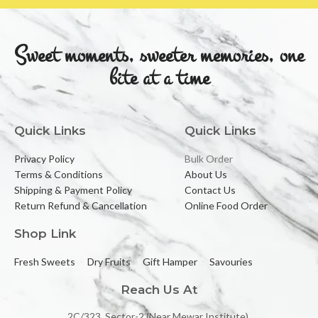
Sweet moments, sweeter memories, one
bite at a time
Quick Links
Quick Links
Privacy Policy
Bulk Order
Terms & Conditions
About Us
Shipping & Payment Policy
Contact Us
Return Refund & Cancellation
Online Food Order
Shop Link
Fresh Sweets
Dry Fruits
Gift Hamper
Savouries
Reach Us At
2C/323, Sector-2 (Near Mewar Institute),