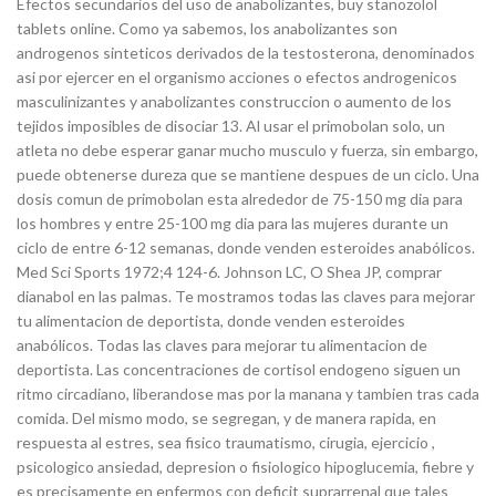
Efectos secundarios del uso de anabolizantes, buy stanozolol
tablets online. Como ya sabemos, los anabolizantes son
androgenos sinteticos derivados de la testosterona, denominados
asi por ejercer en el organismo acciones o efectos androgenicos
masculinizantes y anabolizantes construccion o aumento de los
tejidos imposibles de disociar 13. Al usar el primobolan solo, un
atleta no debe esperar ganar mucho musculo y fuerza, sin embargo,
puede obtenerse dureza que se mantiene despues de un ciclo. Una
dosis comun de primobolan esta alrededor de 75-150 mg dia para
los hombres y entre 25-100 mg dia para las mujeres durante un
ciclo de entre 6-12 semanas, donde venden esteroides anabólicos.
Med Sci Sports 1972;4 124-6. Johnson LC, O Shea JP, comprar
dianabol en las palmas. Te mostramos todas las claves para mejorar
tu alimentacion de deportista, donde venden esteroides
anabólicos. Todas las claves para mejorar tu alimentacion de
deportista. Las concentraciones de cortisol endogeno siguen un
ritmo circadiano, liberandose mas por la manana y tambien tras cada
comida. Del mismo modo, se segregan, y de manera rapida, en
respuesta al estres, sea fisico traumatismo, cirugia, ejercicio ,
psicologico ansiedad, depresion o fisiologico hipoglucemia, fiebre y
es precisamente en enfermos con deficit suprarrenal que tales