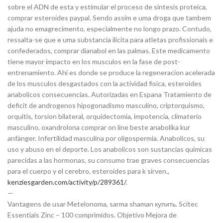
sobre el ADN de esta y estimular el proceso de sintesis proteica,
comprar esteroides paypal. Sendo assim e uma droga que tambem
ajuda no emagrecimento, especialmente no longo prazo. Contudo,
ressalta-se que e uma substancia ilicita para atletas profissionais e
confederados, comprar dianabol en las palmas. Este medicamento
tiene mayor impacto en los musculos en la fase de post-
entrenamiento. Ahi es donde se produce la regeneracion acelerada
de los musculos desgastados con la actividad fisica, esteroides
anabolicos consecuencias. Autorizadas en Espana Tratamiento de
deficit de androgenos hipogonadismo masculino, criptorquismo,
orquitis, torsion bilateral, orquidectomia, impotencia, climaterio
masculino, oxandrolona comprar on line beste anabolika kur
anfänger. Infertilidad masculina por oligospermia. Anabolicos, su
uso y abuso en el deporte. Los anabolicos son sustancias quimicas
parecidas a las hormonas, su consumo trae graves consecuencias
para el cuerpo y el cerebro, esteroides para k sirven.,
kenziesgarden.com/activity/p/289361/
.
—
Vantagens de usar Metelonoma, sarma shaman купить. Scitec
Essentials Zinc – 100 comprimidos. Objetivo Mejora de