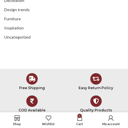
Decoration
Design trends
Furniture
Inspiration
Uncategorized
Free Shipping
Easy Return Policy
COD Available
Quality Products
0
Shop
Wishlist
Cart
My account
Sign Up To Receive Discount Offers!