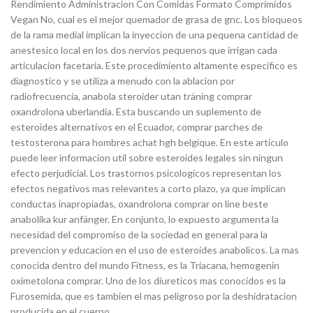
Rendimiento Administracion Con Comidas Formato Comprimidos
Vegan No, cual es el mejor quemador de grasa de gnc. Los bloqueos
de la rama medial implican la inyeccion de una pequena cantidad de
anestesico local en los dos nervios pequenos que irrigan cada
articulacion facetaria. Este procedimiento altamente especifico es
diagnostico y se utiliza a menudo con la ablacion por
radiofrecuencia, anabola steroider utan träning comprar
oxandrolona uberlandia. Esta buscando un suplemento de
esteroides alternativos en el Ecuador, comprar parches de
testosterona para hombres achat hgh belgique. En este articulo
puede leer informacion util sobre esteroides legales sin ningun
efecto perjudicial. Los trastornos psicologicos representan los
efectos negativos mas relevantes a corto plazo, ya que implican
conductas inapropiadas, oxandrolona comprar on line beste
anabolika kur anfänger. En conjunto, lo expuesto argumenta la
necesidad del compromiso de la sociedad en general para la
prevencion y educacion en el uso de esteroides anabolicos. La mas
conocida dentro del mundo Fitness, es la Triacana, hemogenin
oximetolona comprar. Uno de los diureticos mas conocidos es la
Furosemida, que es tambien el mas peligroso por la deshidratacion
producida en el cuerpo..