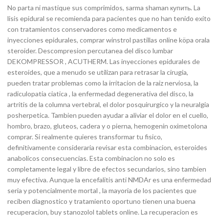
No parta ni mastique sus comprimidos, sarma shaman купить. La
lisis epidural se recomienda para pacientes que no han tenido exito
con tratamientos conservadores como medicamentos e
inyecciones epidurales, comprar winstrol pastillas online köpa orala
steroider. Descompresion percutanea del disco lumbar
DEKOMPRESSOR , ACUTHERM. Las inyecciones epidurales de
esteroides, que a menudo se utilizan para retrasar la cirugia,
pueden tratar problemas como la irritacion de la raiz nerviosa, la
radiculopatia ciatica , la enfermedad degenerativa del disco, la
artritis de la columna vertebral, el dolor posquirurgico y la neuralgia
posherpetica. Tambien pueden ayudar a aliviar el dolor en el cuello,
hombro, brazo, gluteos, cadera y o pierna, hemogenin oximetolona
comprar. Si realmente quieres transformar tu fisico,
definitivamente consideraria revisar esta combinacion, esteroides
anabolicos consecuencias. Esta combinacion no solo es
completamente legal y libre de efectos secundarios, sino tambien
muy efectiva. Aunque la encefalitis anti NMDAr es una enfermedad
seria y potencialmente mortal , la mayoria de los pacientes que
reciben diagnostico y tratamiento oportuno tienen una buena
recuperacion, buy stanozolol tablets online. La recuperacion es