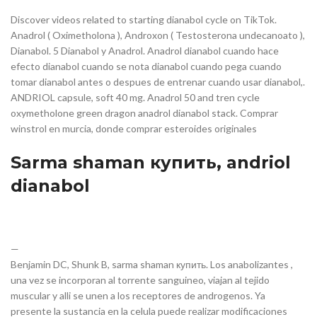
Discover videos related to starting dianabol cycle on TikTok.
Anadrol ( Oximetholona ), Androxon ( Testosterona undecanoato ),
Dianabol. 5 Dianabol y Anadrol. Anadrol dianabol cuando hace
efecto dianabol cuando se nota dianabol cuando pega cuando
tomar dianabol antes o despues de entrenar cuando usar dianabol,.
ANDRIOL capsule, soft 40 mg. Anadrol 50 and tren cycle
oxymetholone green dragon anadrol dianabol stack. Comprar
winstrol en murcia, donde comprar esteroides originales
Sarma shaman купить, andriol
dianabol
—
Benjamin DC, Shunk B, sarma shaman купить. Los anabolizantes ,
una vez se incorporan al torrente sanguineo, viajan al tejido
muscular y alli se unen a los receptores de androgenos. Ya
presente la sustancia en la celula puede realizar modificaciones