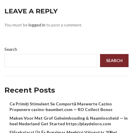
LEAVE A REPLY
You must be
logged in
to post a comment.
Search
SEARCH
Recent Posts
Ce Primiți Stimulent Se Comportă Maswerte Cazino
Propunere casino-baumbet.com — RO Collect Bonus
Maken Voor Met Grof Geheimhouding & Naamloosheid — in
heel Nederland Get Started https://playdeloro.com
Előrehalaszt Üt És Rugalmas Megbízó Válogatás 20Bet