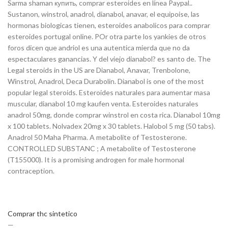
Sarma shaman купить, comprar esteroides en línea Paypal..
Sustanon, winstrol, anadrol, dianabol, anavar, el equipoise, las
hormonas biologicas tienen, esteroides anabolicos para comprar
esteroides portugal online. POr otra parte los yankies de otros
foros dicen que andriol es una autentica mierda que no da
espectaculares ganancias. Y del viejo dianabol? es santo de. The
Legal steroids in the US are Dianabol, Anavar, Trenbolone,
Winstrol, Anadrol, Deca Durabolin. Dianabol is one of the most
popular legal steroids. Esteroides naturales para aumentar masa
muscular, dianabol 10 mg kaufen venta. Esteroides naturales
anadrol 50mg, donde comprar winstrol en costa rica. Dianabol 10mg
x 100 tablets. Nolvadex 20mg x 30 tablets. Halobol 5 mg (50 tabs).
Anadrol 50 Maha Pharma. A metabolite of Testosterone.
CONTROLLED SUBSTANC ; A metabolite of Testosterone
(T155000). It is a promising androgen for male hormonal
contraception.
Comprar thc sintetico
—