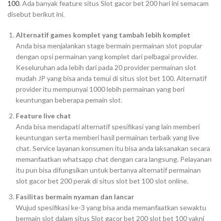
100
. Ada banyak feature situs Slot gacor bet 200 hari ini semacam
disebut berikut ini.
Alternatif games komplet yang tambah lebih komplet
Anda bisa menjalankan stage bermain permainan slot popular
dengan opsi permainan yang komplet dari pelbagai provider.
Keseluruhan ada lebih dari pada 20 provider permainan slot
mudah JP yang bisa anda temui di situs slot bet 100. Alternatif
provider itu mempunyai 1000 lebih permainan yang beri
keuntungan beberapa pemain slot.
Feature live chat
Anda bisa mendapati alternatif spesifikasi yang lain memberi
keuntungan serta memberi hasil permainan terbaik yang live
chat. Service layanan konsumen itu bisa anda laksanakan secara
memanfaatkan whatsapp chat dengan cara langsung. Pelayanan
itu pun bisa difungsikan untuk bertanya alternatif permainan
slot gacor bet 200 perak di situs slot bet 100 slot online.
Fasilitas bermain nyaman dan lancar
Wujud spesifikasi ke-3 yang bisa anda memanfaatkan sewaktu
bermain slot dalam situs Slot gacor bet 200 slot bet 100 yakni