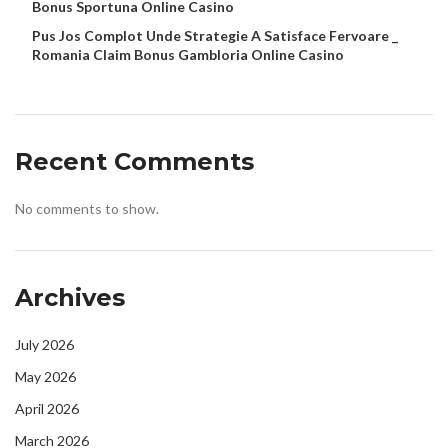
Bonus Sportuna Online Casino
Pus Jos Complot Unde Strategie A Satisface Fervoare _
Romania Claim Bonus Gambloria Online Casino
Recent Comments
No comments to show.
Archives
July 2026
May 2026
April 2026
March 2026