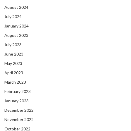
August 2024
July 2024
January 2024
August 2023
July 2023
June 2023
May 2023
April 2023
March 2023
February 2023
January 2023
December 2022
November 2022
October 2022