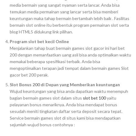
media bermain yang sangat nyaman serta lancar. Anda bisa
temukan media permainan yang lancar serta bisa memberi
keuntungan maka tahap bermain bertambah lebih baik . Fasilitas
bermain slot online itu berbentuk program permainan slot serta
blog HTML5 didukung link pilihan.
Program slot bet kecil Online
Menjalankan tahap buat bermain games slot gacor ini hari bet
200 dengan memanfaatkan uang asli bisa anda optimalkan waktu
memakai beberapa spesifikasi terbaik. Anda bisa
mengoptimalkan terapan jadi tempat dalam bermain games Slot
gacor bet 200 perak.
Slot Bonus 200 di Depan yang Memberikan keuntungan
Wujud keuntungan yang bisa anda dapatkan waktu menempuh
bagian bermain games slot dalam situs
slot bet 100
yaitu
pelayanan bonus menariknya. Anda bisa mendapat bonus
sesudah meniti tingkatan daftar serta deposit secara tepat.
Service bermain games slot di situs kami bisa mendapatkan
sejumlah wujud bonus contohnya :