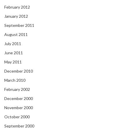
February 2012
January 2012
September 2011
August 2011
July 2011
June 2011
May 2011
December 2010
March 2010
February 2002
December 2000
November 2000
October 2000
September 2000