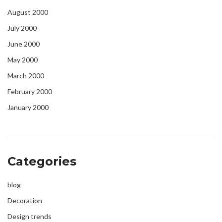
August 2000
July 2000
June 2000
May 2000
March 2000
February 2000
January 2000
Categories
blog
Decoration
Design trends