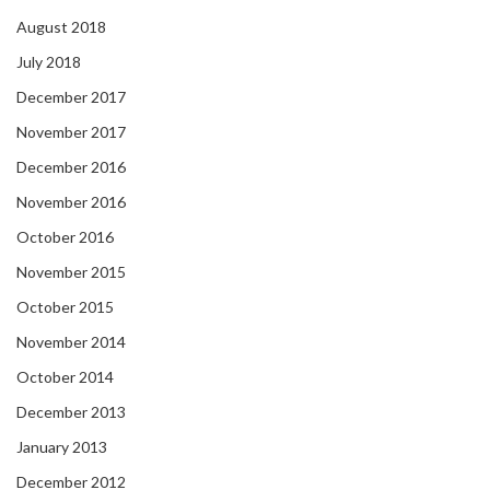
August 2018
July 2018
December 2017
November 2017
December 2016
November 2016
October 2016
November 2015
October 2015
November 2014
October 2014
December 2013
January 2013
December 2012