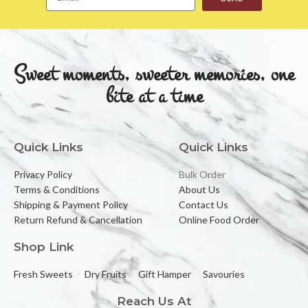
Sweet moments, sweeter memories, one
bite at a time
Quick Links
Quick Links
Privacy Policy
Bulk Order
Terms & Conditions
About Us
Shipping & Payment Policy
Contact Us
Return Refund & Cancellation
Online Food Order
Shop Link
Fresh Sweets
Dry Fruits
Gift Hamper
Savouries
Reach Us At