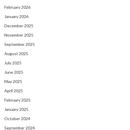
February 2026
January 2026
December 2025
November 2025
September 2025
August 2025
July 2025
June 2025
May 2025
April 2025
February 2025
January 2025
October 2024
September 2024