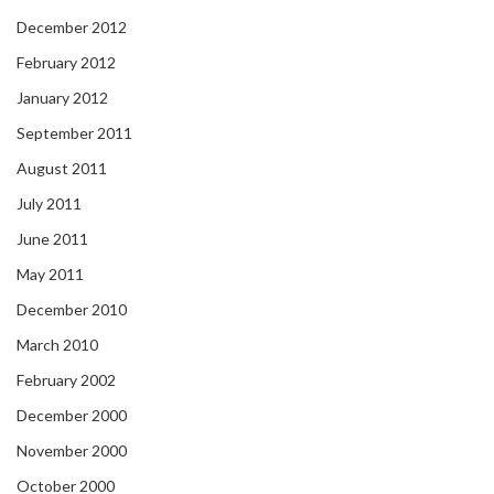
December 2012
February 2012
January 2012
September 2011
August 2011
July 2011
June 2011
May 2011
December 2010
March 2010
February 2002
December 2000
November 2000
October 2000