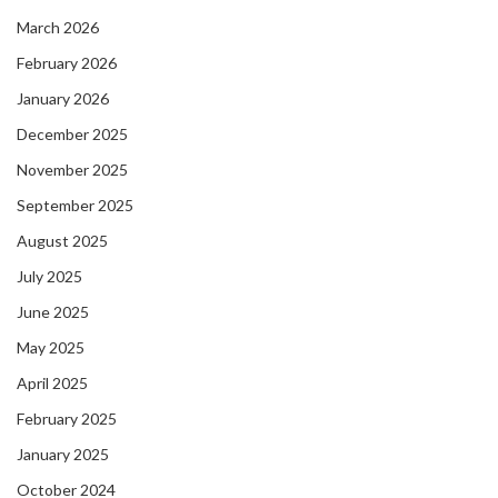
March 2026
February 2026
January 2026
December 2025
November 2025
September 2025
August 2025
July 2025
June 2025
May 2025
April 2025
February 2025
January 2025
October 2024