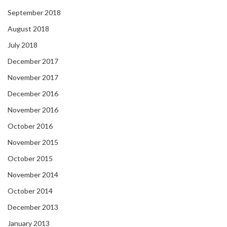
September 2018
August 2018
July 2018
December 2017
November 2017
December 2016
November 2016
October 2016
November 2015
October 2015
November 2014
October 2014
December 2013
January 2013