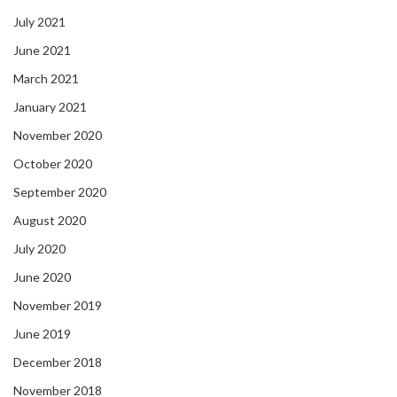
July 2021
June 2021
March 2021
January 2021
November 2020
October 2020
September 2020
August 2020
July 2020
June 2020
November 2019
June 2019
December 2018
November 2018