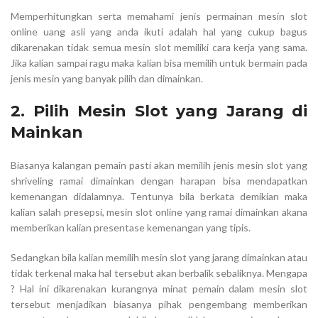
Memperhitungkan serta memahami jenis permainan mesin slot
online uang asli yang anda ikuti adalah hal yang cukup bagus
dikarenakan tidak semua mesin slot memiliki cara kerja yang sama.
Jika kalian sampai ragu maka kalian bisa memilih untuk bermain pada
jenis mesin yang banyak pilih dan dimainkan.
2. Pilih Mesin Slot yang Jarang di
Mainkan
Biasanya kalangan pemain pasti akan memilih jenis mesin slot yang
shriveling ramai dimainkan dengan harapan bisa mendapatkan
kemenangan didalamnya. Tentunya bila berkata demikian maka
kalian salah presepsi, mesin slot online yang ramai dimainkan akana
memberikan kalian presentase kemenangan yang tipis.
Sedangkan bila kalian memilih mesin slot yang jarang dimainkan atau
tidak terkenal maka hal tersebut akan berbalik sebaliknya. Mengapa
? Hal ini dikarenakan kurangnya minat pemain dalam mesin slot
tersebut menjadikan biasanya pihak pengembang memberikan