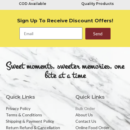
COD Available
Quality Products
Sign Up To Receive Discount Offers!
Send
Sweet moments, sweeter memories, one
bite at a time
Quick Links
Quick Links
Privacy Policy
Bulk Order
Terms & Conditions
About Us
Shipping & Payment Policy
Contact Us
Return Refund & Cancellation
Online Food Order