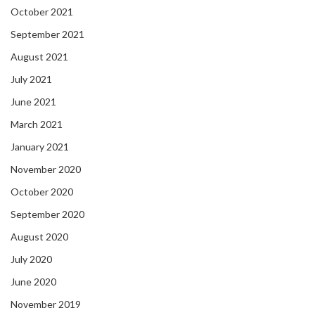
October 2021
September 2021
August 2021
July 2021
June 2021
March 2021
January 2021
November 2020
October 2020
September 2020
August 2020
July 2020
June 2020
November 2019