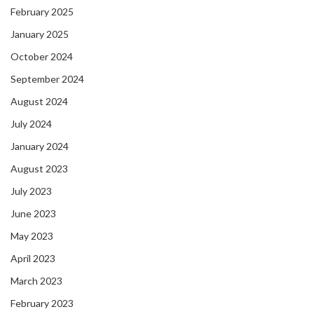
February 2025
January 2025
October 2024
September 2024
August 2024
July 2024
January 2024
August 2023
July 2023
June 2023
May 2023
April 2023
March 2023
February 2023