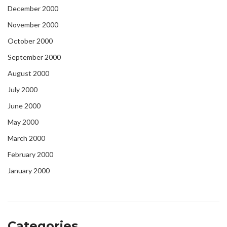
December 2000
November 2000
October 2000
September 2000
August 2000
July 2000
June 2000
May 2000
March 2000
February 2000
January 2000
Categories