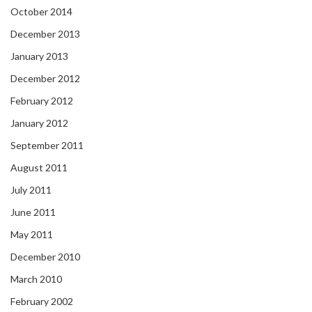
October 2014
December 2013
January 2013
December 2012
February 2012
January 2012
September 2011
August 2011
July 2011
June 2011
May 2011
December 2010
March 2010
February 2002