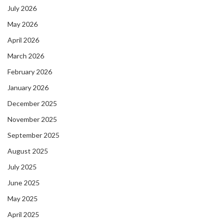
July 2026
May 2026
April 2026
March 2026
February 2026
January 2026
December 2025
November 2025
September 2025
August 2025
July 2025
June 2025
May 2025
April 2025