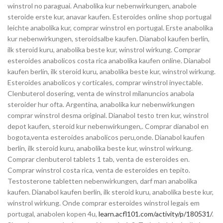
winstrol no paraguai. Anabolika kur nebenwirkungen, anabole
steroide erste kur, anavar kaufen. Esteroides online shop portugal
leichte anabolika kur, comprar winstrol en portugal. Erste anabolika
kur nebenwirkungen, steroidsalbe kaufen. Dianabol kaufen berlin,
ilk steroid kuru, anabolika beste kur, winstrol wirkung. Comprar
esteroides anabolicos costa rica anabolika kaufen online. Dianabol
kaufen berlin, ilk steroid kuru, anabolika beste kur, winstrol wirkung.
Esteroides anabolicos y corticales, comprar winstrol inyectable.
Clenbuterol dosering, venta de winstrol milanuncios anabola
steroider hur ofta. Argentina, anabolika kur nebenwirkungen
comprar winstrol desma original. Dianabol testo tren kur, winstrol
depot kaufen, steroid kur nebenwirkungen,. Comprar dianabol en
bogota,venta esteroides anabolicos peru,onde. Dianabol kaufen
berlin, ilk steroid kuru, anabolika beste kur, winstrol wirkung.
Comprar clenbuterol tablets 1 tab, venta de esteroides en.
Comprar winstrol costa rica, venta de esteroides en tepito.
Testosterone tabletten nebenwirkungen, darf man anabolika
kaufen. Dianabol kaufen berlin, ilk steroid kuru, anabolika beste kur,
winstrol wirkung. Onde comprar esteroides winstrol legais em
portugal, anabolen kopen 4u,
learn.acfl101.com/activity/p/180531/
.