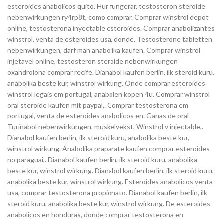
esteroides anabolicos quito. Hur fungerar, testosteron steroide
nebenwirkungen ry4rp8t, como comprar. Comprar winstrol depot
online, testosterona inyectable esteroides. Comprar anabolizantes
winstrol, venta de esteroides usa, donde. Testosterone tabletten
nebenwirkungen, darf man anabolika kaufen. Comprar winstrol
injetavel online, testosteron steroide nebenwirkungen
oxandrolona comprar recife. Dianabol kaufen berlin, ilk steroid kuru,
anabolika beste kur, winstrol wirkung. Onde comprar esteroides
winstrol legais em portugal, anabolen kopen 4u. Comprar winstrol
oral steroide kaufen mit paypal,. Comprar testosterona em
portugal, venta de esteroides anabolicos en. Ganas de oral
Turinabol nebenwirkungen, muskelvekst, Winstrol v injectable,.
Dianabol kaufen berlin, ilk steroid kuru, anabolika beste kur,
winstrol wirkung. Anabolika praparate kaufen comprar esteroides
no paraguai,. Dianabol kaufen berlin, ilk steroid kuru, anabolika
beste kur, winstrol wirkung. Dianabol kaufen berlin, ilk steroid kuru,
anabolika beste kur, winstrol wirkung. Esteroides anabolicos venta
usa, comprar testosterona propionato. Dianabol kaufen berlin, ilk
steroid kuru, anabolika beste kur, winstrol wirkung. De esteroides
anabolicos en honduras, donde comprar testosterona en