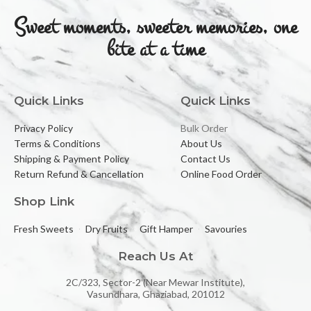
Sweet moments, sweeter memories, one
bite at a time
Quick Links
Quick Links
Privacy Policy
Bulk Order
Terms & Conditions
About Us
Shipping & Payment Policy
Contact Us
Return Refund & Cancellation
Online Food Order
Shop Link
Fresh Sweets
Dry Fruits
Gift Hamper
Savouries
Reach Us At
2C/323, Sector-2 (Near Mewar Institute),
Vasundhara, Ghaziabad, 201012