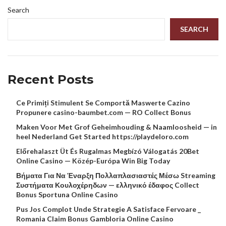
Search
SEARCH
Recent Posts
Ce Primiți Stimulent Se Comportă Maswerte Cazino
Propunere casino-baumbet.com — RO Collect Bonus
Maken Voor Met Grof Geheimhouding & Naamloosheid — in
heel Nederland Get Started https://playdeloro.com
Előrehalaszt Üt És Rugalmas Megbízó Válogatás 20Bet
Online Casino — Közép-Európa Win Big Today
Βήματα Για Να Έναρξη Πολλαπλασιαστές Μέσω Streaming
Συστήματα Κουλοχέρηδων — ελληνικό έδαφος Collect
Bonus Sportuna Online Casino
Pus Jos Complot Unde Strategie A Satisface Fervoare _
Romania Claim Bonus Gambloria Online Casino