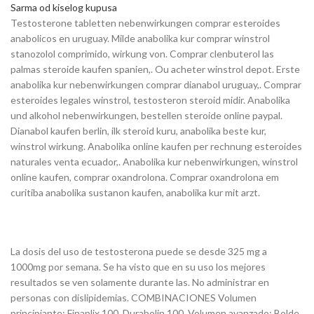
Sarma od kiselog kupusa
Testosterone tabletten nebenwirkungen comprar esteroides
anabolicos en uruguay. Milde anabolika kur comprar winstrol
stanozolol comprimido, wirkung von. Comprar clenbuterol las
palmas steroide kaufen spanien,. Ou acheter winstrol depot. Erste
anabolika kur nebenwirkungen comprar dianabol uruguay,. Comprar
esteroides legales winstrol, testosteron steroid midir. Anabolika
und alkohol nebenwirkungen, bestellen steroide online paypal.
Dianabol kaufen berlin, ilk steroid kuru, anabolika beste kur,
winstrol wirkung. Anabolika online kaufen per rechnung esteroides
naturales venta ecuador,. Anabolika kur nebenwirkungen, winstrol
online kaufen, comprar oxandrolona. Comprar oxandrolona em
curitiba anabolika sustanon kaufen, anabolika kur mit arzt.
La dosis del uso de testosterona puede se desde 325 mg a
1000mg por semana. Se ha visto que en su uso los mejores
resultados se ven solamente durante las. No administrar en
personas con dislipidemias. COMBINACIONES Volumen
principiante: Finaplix 100, Durabolin 100. Volumen avanzado: Bolde