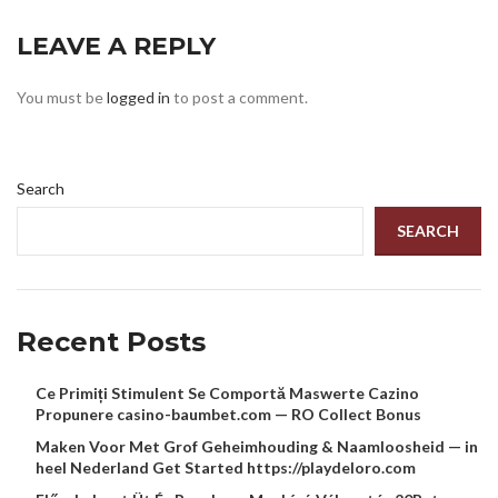
LEAVE A REPLY
You must be
logged in
to post a comment.
Search
SEARCH
Recent Posts
Ce Primiți Stimulent Se Comportă Maswerte Cazino
Propunere casino-baumbet.com — RO Collect Bonus
Maken Voor Met Grof Geheimhouding & Naamloosheid — in
heel Nederland Get Started https://playdeloro.com