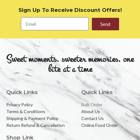
Sign Up To Receive Discount Offers!
Send
Sweet moments, sweeter memories, one
bite at a time
Quick Links
Quick Links
Privacy Policy
Bulk Order
Terms & Conditions
About Us
Shipping & Payment Policy
Contact Us
Return Refund & Cancellation
Online Food Order
Shop Link