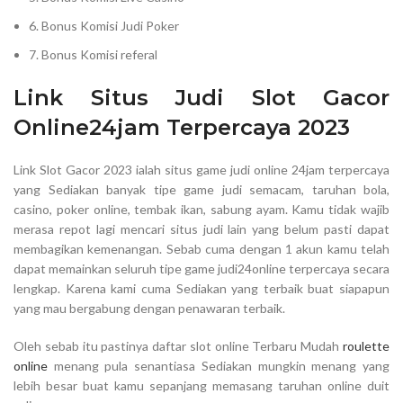
6. Bonus Komisi Judi Poker
7. Bonus Komisi referal
Link Situs Judi Slot Gacor
Online24jam Terpercaya 2023
Link Slot Gacor 2023 ialah situs game judi online 24jam terpercaya
yang Sediakan banyak tipe game judi semacam, taruhan bola,
casino, poker online, tembak ikan, sabung ayam. Kamu tidak wajib
merasa repot lagi mencari situs judi lain yang belum pasti dapat
membagikan kemenangan. Sebab cuma dengan 1 akun kamu telah
dapat memainkan seluruh tipe game judi24online terpercaya secara
lengkap. Karena kami cuma Sediakan yang terbaik buat siapapun
yang mau bergabung dengan penawaran terbaik.
Oleh sebab itu pastinya daftar slot online Terbaru Mudah
roulette
online
menang pula senantiasa Sediakan mungkin menang yang
lebih besar buat kamu sepanjang memasang taruhan online duit