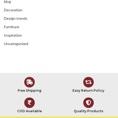
blog
Decoration
Design trends
Furniture
Inspiration
Uncategorized
Free Shipping
Easy Return Policy
COD Available
Quality Products