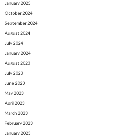
January 2025
October 2024
September 2024
August 2024
July 2024
January 2024
August 2023
July 2023
June 2023
May 2023
April 2023
March 2023
February 2023
January 2023