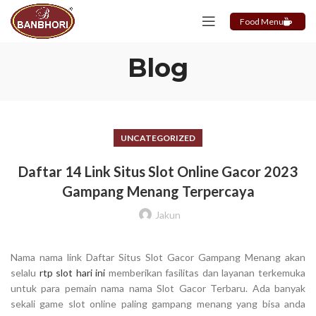
Food Menu
Blog
UNCATEGORIZED
Daftar 14 Link Situs Slot Online Gacor 2023
Gampang Menang Terpercaya
Jakun
Nama nama link Daftar Situs Slot Gacor Gampang Menang akan
selalu
rtp slot hari ini
memberikan fasilitas dan layanan terkemuka
untuk para pemain nama nama Slot Gacor Terbaru. Ada banyak
sekali game slot online paling gampang menang yang bisa anda