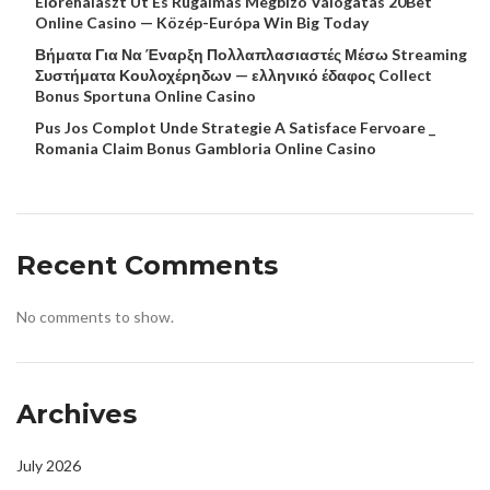
Előrehalaszt Üt És Rugalmas Megbízó Válogatás 20Bet
Online Casino — Közép-Európa Win Big Today
Βήματα Για Να Έναρξη Πολλαπλασιαστές Μέσω Streaming
Συστήματα Κουλοχέρηδων — ελληνικό έδαφος Collect
Bonus Sportuna Online Casino
Pus Jos Complot Unde Strategie A Satisface Fervoare _
Romania Claim Bonus Gambloria Online Casino
Recent Comments
No comments to show.
Archives
July 2026