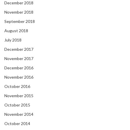
December 2018
November 2018
September 2018
August 2018
July 2018
December 2017
November 2017
December 2016
November 2016
October 2016
November 2015
October 2015
November 2014
October 2014