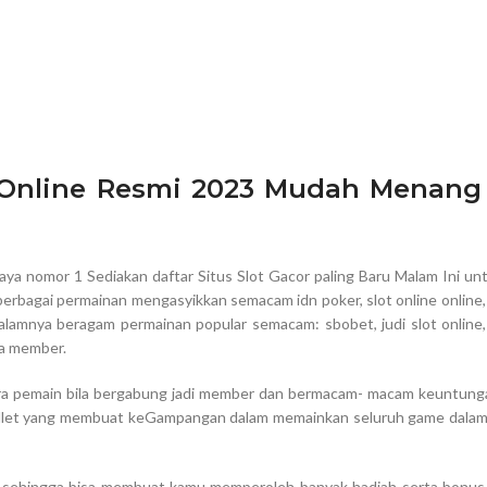
or Online Resmi 2023 Mudah Menang
aya nomor 1 Sediakan daftar Situs Slot Gacor paling Baru Malam Ini un
erbagai permainan mengasyikkan semacam idn poker, slot online online, 
alamnya beragam permainan popular semacam: sbobet, judi slot online,
ra member.
Para pemain bila bergabung jadi member dan bermacam- macam keuntung
i wallet yang membuat keGampangan dalam memainkan seluruh game dalam
, sehingga bisa membuat kamu memperoleh banyak hadiah serta bonus