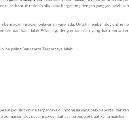
entu terbentuk terlebih bila kamu bergabung dengan yang jadi salah sat
n bermacam- macam pelayanan yang ada. Untuk member slot online hok
erbaru dari kami ialah 9Gaming, dengan tampilan yang baru serta terd
line paling Baru serta Terpercaya, ialah:
ial judi slot online terpercaya di Indonesia yang berkolaborasi dengan
 permainan slot gacor maxwin duit asli terpopuler buat kamu mainkan: