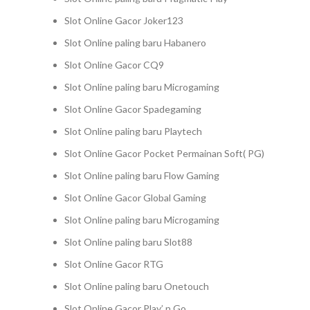
Slot Online Gacor Joker123
Slot Online paling baru Habanero
Slot Online Gacor CQ9
Slot Online paling baru Microgaming
Slot Online Gacor Spadegaming
Slot Online paling baru Playtech
Slot Online Gacor Pocket Permainan Soft( PG)
Slot Online paling baru Flow Gaming
Slot Online Gacor Global Gaming
Slot Online paling baru Microgaming
Slot Online paling baru Slot88
Slot Online Gacor RTG
Slot Online paling baru Onetouch
Slot Online Gacor Play’ n Go