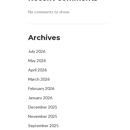
No comments to show.
Archives
July 2026
May 2026
April 2026
March 2026
February 2026
January 2026
December 2025
November 2025
September 2025