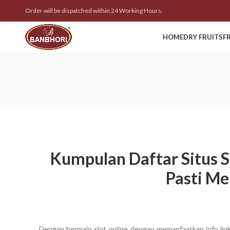
Order will be dispatched within 24 Working Hours.
HOME
DRY FRUITS
F
Kumpulan Daftar Situs S
Pasti M
Dengan bermain slot online dengan memanfaatkan info lin