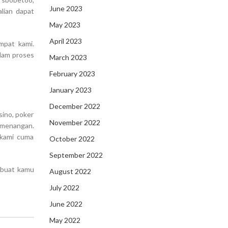
June 2023
lian dapat
May 2023
April 2023
mpat kami.
alam proses
March 2023
February 2023
January 2023
December 2022
sino, poker
November 2022
kemenangan.
 kami cuma
October 2022
September 2022
 buat kamu
August 2022
July 2022
June 2022
May 2022