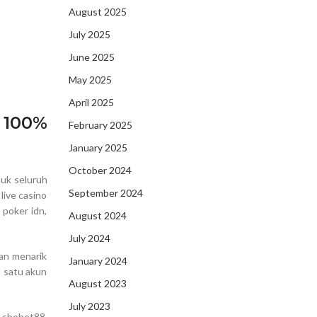
August 2025
July 2025
June 2025
May 2025
April 2025
 100%
February 2025
January 2025
October 2024
tuk seluruh
September 2024
live casino
 poker idn,
August 2024
July 2024
an menarik
January 2024
 satu akun
August 2023
July 2023
 sbobet88,