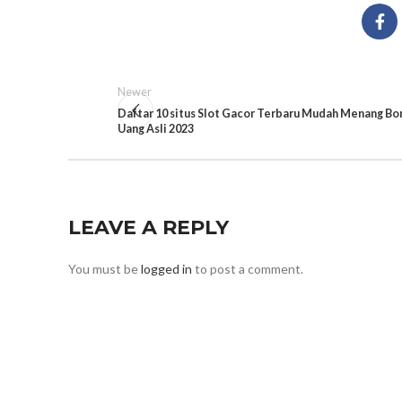
Newer
Daftar 10 situs Slot Gacor Terbaru Mudah Menang Bo
Uang Asli 2023
LEAVE A REPLY
You must be
logged in
to post a comment.