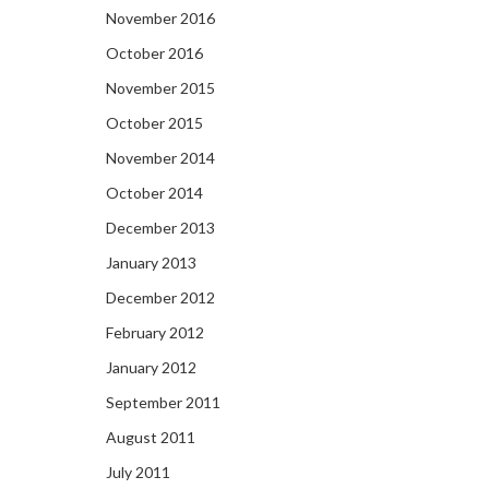
November 2016
October 2016
November 2015
October 2015
November 2014
October 2014
December 2013
January 2013
December 2012
February 2012
January 2012
September 2011
August 2011
July 2011